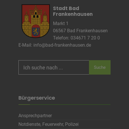
Anbieter
wetter2.com
Stadt Bad
Zweck
Frankenhausen
Cookie Name
Markt 1
Cookie Laufzeit
06567 Bad Frankenhausen
Telefon: 034671 7 20 0
E-Mail:
info@bad-frankenhausen.de
Name
Cookies die eventuell bei der Verwendung
von Google Maps gesetzt werden
Anbieter
Search
Zweck
Marketing/Tracking
Suche
for:
Cookie Name
Cookie Laufzeit
Bürgerservice
Name
Cookies die zur Darstellung der
Stellenanzeige verwendet werden
Anbieter
Die Thüringer Agentur Für
Ansprechpartner
Fachkräftegewinnung (ThAFF)
Zweck
Unbekannt
Notdienste, Feuerwehr, Polizei