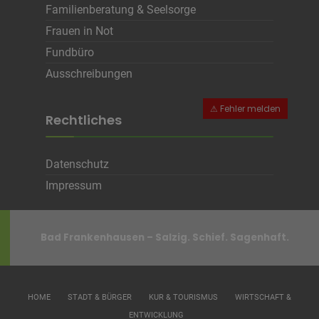
Cookie Name
CRAFT_CSRF_TOKEN, SecondredSession
Familienberatung & Seelsorge
Cookie Laufzeit
Sitzunsdauer
Frauen in Not
Fundbüro
Infos schließen
Ausschreibungen
Rechtliches
Datenschutz
Impressum
Bad Frankenhausen – Salzig. Schief. Sagenhaft.
HOME
STADT & BÜRGER
KUR & TOURISMUS
WIRTSCHAFT &
ENTWICKLUNG