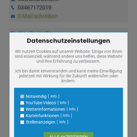
03467172019
E-Mail schreiben
Claudia Hoffmann
Datenschutzeinstellungen
Zum Betrieb der Seite notwendige Cookies / Drittanbieter:
Sachbearbeiterin
03467172022
Wir nutzen Cookies auf unserer Website. Einige von ihnen
Name
PHP Session Cookie
sind essenziell, während andere uns helfen, diese Website
E-Mail schreiben
Anbieter
Eigentümer dieser Website
und Ihre Erfahrung zu verbessern.
Zweck
Absicherung Kontaktformular / SPAM
Schutz
Ich bin damit einverstanden und kann meine Einwilligung
FB 1 - Soziales und Kindertagesstätten
jederzeit mit Wirkung für die Zukunft widerrufen oder
Cookie Name
PHPSESSID, fe_typo_user
ändern.
Cookie Laufzeit
undefined
Notwendig
Info
Franziska Riese
Name
Cookiespeicherung Entscheidungscookie
YouTube Videos
Info
Anbieter
Eigentümer dieser Website
Sachbearbeiterin
Wetterinformationen
Info
Zweck
Speichert die Einstellungen der Besucher
Kartenfunktionen
Info
03467172015
bezüglich der Speicherung von Cookies.
Stellenanzeigen
Info
E-Mail schreiben
Cookie Name
dywc
Cookie Laufzeit
1 Jahr
ALLE AKZEPTIEREN