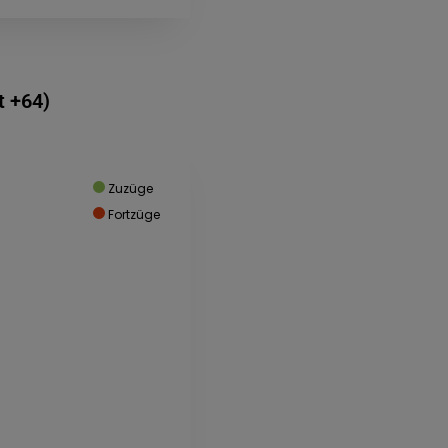
 +64)
Zuzüge
Fortzüge
en