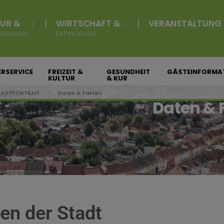
UR &
WIRTSCHAFT &
VERANSTALTUNG
OURISMUS
ENTWICKLUNG
RSERVICE
FREIZEIT &
GESUNDHEIT
GÄSTEINFORMA
KULTUR
& KUR
TADTPORTRAIT
Daten & Fakten
Daten & 
en der Stadt