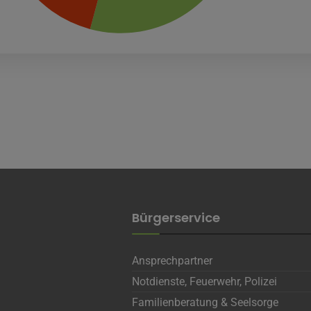
Die Thüringer Agentur Für Fachkräftegewinnung (ThAFF)
Unbekannt
Name
CRAFT_CSRF_TOKEN, SecondredSession
ufzeit
Sitzunsdauer
Infos schließen
Bürgerservice
Ansprechpartner
Notdienste, Feuerwehr, Polizei
Familienberatung & Seelsorge