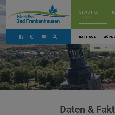
STADT &
K
BÜRGER
T
Quick Links:
RATHAUS
BÜRGE
Home
S
Daten & Fakt