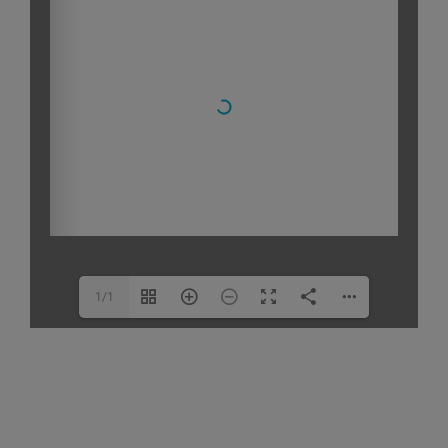
Cookie Name
Cookie Laufzeit
Name
Cookies die eventuell bei der Verwendung
von Google Maps gesetzt werden
Anbieter
Zweck
Marketing/Tracking
Cookie Name
Cookie Laufzeit
1/1
Name
Cookies die zur Darstellung der
Stellenanzeige verwendet werden
Anbieter
Die Thüringer Agentur Für
Fachkräftegewinnung (ThAFF)
Zweck
Unbekannt
Cookie Name
CRAFT_CSRF_TOKEN, SecondredSession
Cookie Laufzeit
Sitzunsdauer