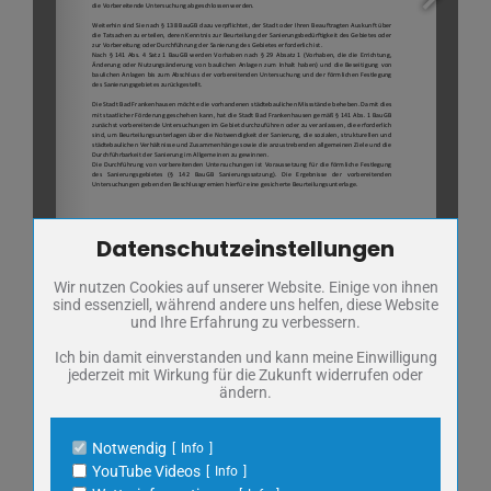
Datenschutzeinstellungen
Zum Betrieb der Seite notwendige Cookies / Drittanbieter:
1/3
Wir nutzen Cookies auf unserer Website. Einige von ihnen
Name
PHP Session Cookie
sind essenziell, während andere uns helfen, diese Website
Anbieter
Eigentümer dieser Website
und Ihre Erfahrung zu verbessern.
Zweck
Absicherung Kontaktformular / SPAM
Schutz
Ich bin damit einverstanden und kann meine Einwilligung
jederzeit mit Wirkung für die Zukunft widerrufen oder
Cookie Name
PHPSESSID, fe_typo_user
ändern.
Cookie Laufzeit
undefined
Notwendig
Info
Name
Cookiespeicherung Entscheidungscookie
YouTube Videos
Info
Anbieter
Eigentümer dieser Website