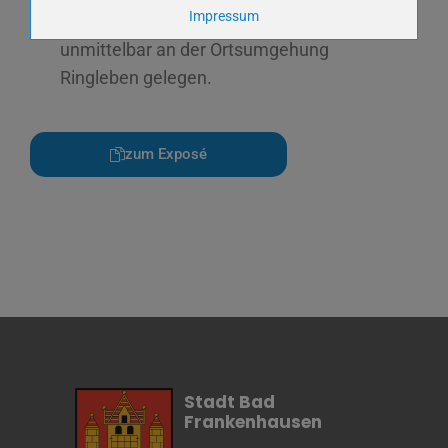
Zweck
Impressum
Gewerbegebiet;
Cookie Name
yt-remote-device-
unmittelbar an der Ortsumgehung
id,ytidb::LAST_RESULT_ENTRY_KEY,ytidb::LAST_RESUL
player-headers-readable,yt-remote-connected-
devices,yt.innertube::nextId,yt-player-bandwidth
Ringleben gelegen.
Cookie Laufzeit
Unbekannt
zum Exposé
Name
Keine
Anbieter
wetter2.com
Zweck
Cookie Name
Cookie Laufzeit
Name
Cookies die eventuell bei der Verwendung
von Google Maps gesetzt werden
Anbieter
Stadt Bad
Zweck
Marketing/Tracking
Frankenhausen
Cookie Name