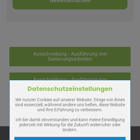
Gewerbeflächen
Ausschreibung - Ausführung von
Sanierungsarbeiten
Ausschreibung - Ausführung von
Bauleistungen
Datenschutzeinstellungen
Zum Betrieb der Seite notwendige Cookies / Drittanbieter:
Wir nutzen Cookies auf unserer Website. Einige von ihnen
Name
PHP Session Cookie
sind essenziell, während andere uns helfen, diese Website
Anbieter
Eigentümer dieser Website
und Ihre Erfahrung zu verbessern.
Zweck
Absicherung Kontaktformular / SPAM
Schutz
Ich bin damit einverstanden und kann meine Einwilligung
jederzeit mit Wirkung für die Zukunft widerrufen oder
Cookie Name
PHPSESSID, fe_typo_user
ändern.
Cookie Laufzeit
undefined