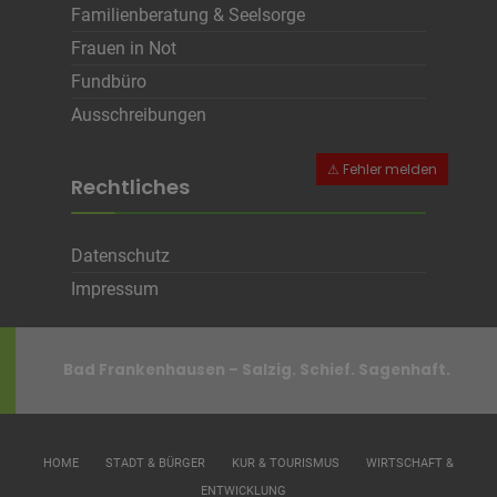
Cookie Name
CRAFT_CSRF_TOKEN, SecondredSession
Familienberatung & Seelsorge
Cookie Laufzeit
Sitzunsdauer
Frauen in Not
Fundbüro
Infos schließen
Ausschreibungen
Rechtliches
Datenschutz
Impressum
Bad Frankenhausen – Salzig. Schief. Sagenhaft.
HOME
STADT & BÜRGER
KUR & TOURISMUS
WIRTSCHAFT &
ENTWICKLUNG