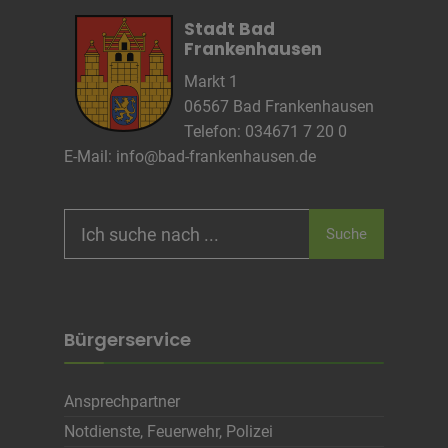
Anbieter
wetter2.com
Stadt Bad
Zweck
Frankenhausen
Cookie Name
Markt 1
Cookie Laufzeit
06567 Bad Frankenhausen
Telefon: 034671 7 20 0
E-Mail:
info@bad-frankenhausen.de
Name
Cookies die eventuell bei der Verwendung
von Google Maps gesetzt werden
Anbieter
Search
Zweck
Marketing/Tracking
Suche
for:
Cookie Name
Cookie Laufzeit
Bürgerservice
Name
Cookies die zur Darstellung der
Stellenanzeige verwendet werden
Anbieter
Die Thüringer Agentur Für
Ansprechpartner
Fachkräftegewinnung (ThAFF)
Zweck
Unbekannt
Notdienste, Feuerwehr, Polizei