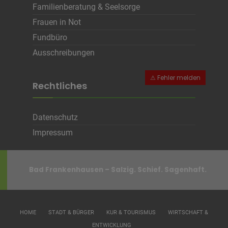
Cookie Name
CRAFT_CSRF_TOKEN, SecondredSession
Familienberatung & Seelsorge
Cookie Laufzeit
Sitzunsdauer
Frauen in Not
Fundbüro
Infos schließen
Ausschreibungen
Rechtliches
Datenschutz
Impressum
Bad Frankenhausen – Salzig. Schief. Sagenhaft.
HOME
STADT & BÜRGER
KUR & TOURISMUS
WIRTSCHAFT &
ENTWICKLUNG