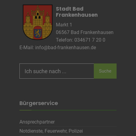
Anbieter
wetter2.com
Stadt Bad
Zweck
Frankenhausen
Cookie Name
Markt 1
Cookie Laufzeit
06567 Bad Frankenhausen
Telefon: 034671 7 20 0
E-Mail:
info@bad-frankenhausen.de
Name
Cookies die eventuell bei der Verwendung
von Google Maps gesetzt werden
Anbieter
Search
Zweck
Marketing/Tracking
Suche
for:
Cookie Name
Cookie Laufzeit
Bürgerservice
Name
Cookies die zur Darstellung der
Stellenanzeige verwendet werden
Anbieter
Die Thüringer Agentur Für
Ansprechpartner
Fachkräftegewinnung (ThAFF)
Zweck
Unbekannt
Notdienste, Feuerwehr, Polizei