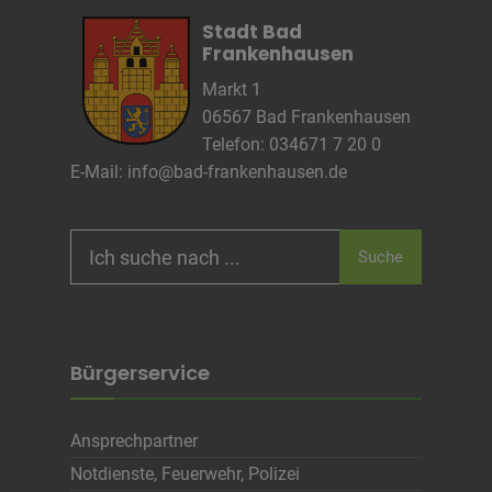
Anbieter
wetter2.com
Stadt Bad
Zweck
Frankenhausen
Cookie Name
Markt 1
Cookie Laufzeit
06567 Bad Frankenhausen
Telefon: 034671 7 20 0
E-Mail:
info@bad-frankenhausen.de
Name
Cookies die eventuell bei der Verwendung
von Google Maps gesetzt werden
Anbieter
Search
Zweck
Marketing/Tracking
Suche
for:
Cookie Name
Cookie Laufzeit
Bürgerservice
Name
Cookies die zur Darstellung der
Stellenanzeige verwendet werden
Anbieter
Die Thüringer Agentur Für
Ansprechpartner
Fachkräftegewinnung (ThAFF)
Zweck
Unbekannt
Notdienste, Feuerwehr, Polizei