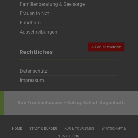
Cookie Name
CRAFT_CSRF_TOKEN, SecondredSession
Familienberatung & Seelsorge
Cookie Laufzeit
Sitzunsdauer
Frauen in Not
Fundbüro
Infos schließen
Ausschreibungen
Rechtliches
Datenschutz
Impressum
Bad Frankenhausen – Salzig. Schief. Sagenhaft.
HOME
STADT & BÜRGER
KUR & TOURISMUS
WIRTSCHAFT &
ENTWICKLUNG