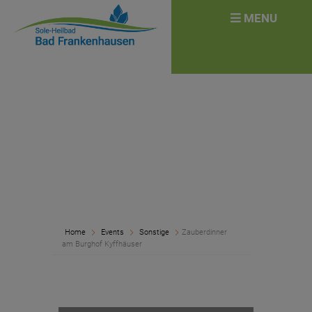
überspringen
Search
MENU
for:
Home
Events
Sonstige
Zauberdinner
am Burghof Kyffhäuser