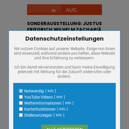
AUG.
06
SONDERAUSSTELLUNG: JUSTUS
FRIEDRICH WILHELM ZACHARIÄ
Datenschutzeinstellungen
Donnerstag,
Regionalmuseum
Zum Betrieb der Seite notwendige Cookies / Drittanbieter:
FÜHRUNG
Wir nutzen Cookies auf unserer Website. Einige von ihnen
Name
PHP Session Cookie
sind essenziell, während andere uns helfen, diese Website
KULTUR
Anbieter
Eigentümer dieser Website
und Ihre Erfahrung zu verbessern.
MUSEUM
Zweck
Absicherung Kontaktformular / SPAM
Schutz
Ich bin damit einverstanden und kann meine Einwilligung
SONDERAUSSTELLUNG
jederzeit mit Wirkung für die Zukunft widerrufen oder
Cookie Name
PHPSESSID, fe_typo_user
ändern.
VORTRAG
Cookie Laufzeit
undefined
Notwendig
Info
Name
Cookiespeicherung Entscheidungscookie
YouTube Videos
Info
VERANSTALTUNGSDETAILS
Anbieter
Eigentümer dieser Website
Wetterinformationen
Info
Zweck
Speichert die Einstellungen der Besucher
Kartenfunktionen
Info
bezüglich der Speicherung von Cookies.
Stellenanzeigen
Info
Cookie Name
dywc
AUG.
06
Cookie Laufzeit
1 Jahr