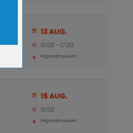
ookies.
13 AUG.
10:00
-
17:00
Regionalmuseum
er
er-
r-
15 AUG.
10:00
Regionalmuseum