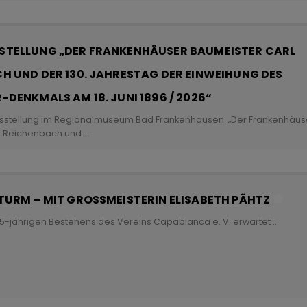
Name
ufzeit
TELLUNG „DER FRANKENHÄUSER BAUMEISTER CARL
H UND DER 130. JAHRESTAG DER EINWEIHUNG DES
DENKMALS AM 18. JUNI 1896 / 2026“
Cookies die eventuell bei der Verwendung von Google Maps gesetzt werd
stellung im Regionalmuseum Bad Frankenhausen „Der Frankenhäus
Marketing/Tracking
l Reichenbach und
...
Name
ufzeit
TURM – MIT GROSSMEISTERIN ELISABETH PÄHTZ
Cookies die zur Darstellung der Stellenanzeige verwendet werden
25-jährigen Bestehens des Vereins Capablanca e. V. erwartet
...
Die Thüringer Agentur Für Fachkräftegewinnung (ThAFF)
Unbekannt
Name
CRAFT_CSRF_TOKEN, SecondredSession
ufzeit
Sitzunsdauer