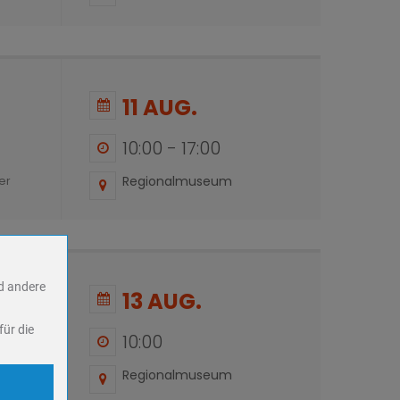
11 AUG.
10:00
-
17:00
Regionalmuseum
er
nd andere
13 AUG.
für die
10:00
Regionalmuseum