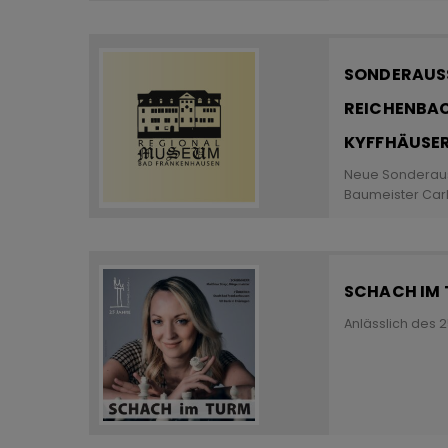
Zweck
Cookie 
Cookie La
SONDERAUSS
REICHENBAC
KYFFHÄUSER-
Name
Anbieter
Neue Sonderaus
Zweck
Baumeister Car
Cookie 
Cookie La
SCHACH IM 
Name
Anlässlich des 
Anbieter
Zweck
Cookie 
Cookie La