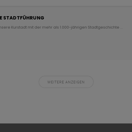
Infos schließen
HE STADTFÜHRUNG
nsere Kurstadt mit der mehr als 1.000-jährigen Stadtgeschichte
...
WEITERE ANZEIGEN