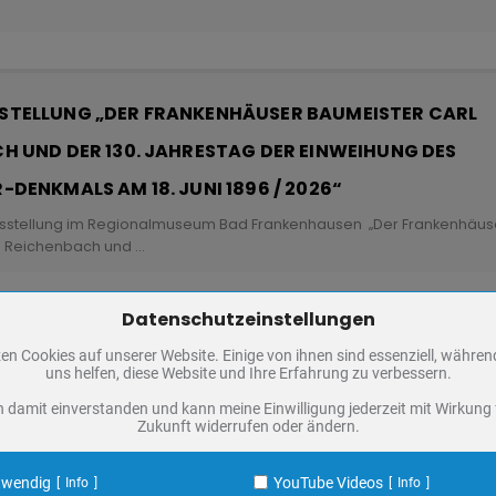
TELLUNG „DER FRANKENHÄUSER BAUMEISTER CARL
H UND DER 130. JAHRESTAG DER EINWEIHUNG DES
DENKMALS AM 18. JUNI 1896 / 2026“
stellung im Regionalmuseum Bad Frankenhausen „Der Frankenhäus
l Reichenbach und
...
Datenschutzeinstellungen
Zum Betrieb der Seite notwendige Cookies / Drittanbieter:
TELLUNG: JUSTUS FRIEDRICH WILHELM ZACHARIÄ
en Cookies auf unserer Website. Einige von ihnen sind essenziell, währe
PHP Session Cookie
uns helfen, diese Website und Ihre Erfahrung zu verbessern.
Eigentümer dieser Website
n Blick auf die Geschichte von Bad Frankenhausen
...
n damit einverstanden und kann meine Einwilligung jederzeit mit Wirkung 
Absicherung Kontaktformular / SPAM Schutz
Zukunft widerrufen oder ändern.
Name
PHPSESSID, fe_typo_user
ufzeit
undefined
twendig
YouTube Videos
Info
Info