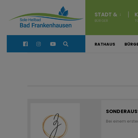
for:
Navigation
Events
überspringen
STADT &
K
BÜRGER
T
Quick Links:
RATHAUS
BÜRGE
SONDERAUSS
Bei einem erste