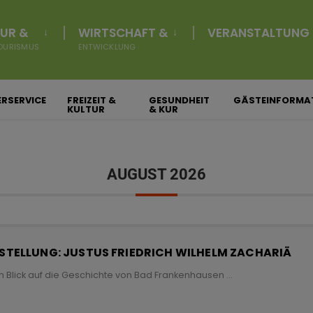
UR &
WIRTSCHAFT &
VERANSTALTUNG
OURISMUS
ENTWICKLUNG
JÄHRLICH
M
LISTE / LISTENA
RSERVICE
FREIZEIT &
GESUNDHEIT
GÄSTEINFORMA
KULTUR
& KUR
AUGUST 2026
TELLUNG: JUSTUS FRIEDRICH WILHELM ZACHARIÄ
n Blick auf die Geschichte von Bad Frankenhausen
...