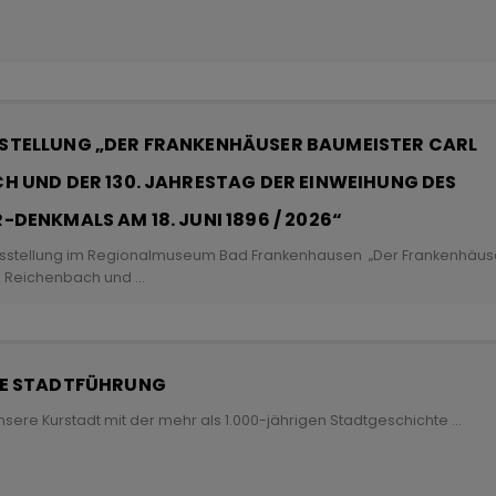
TELLUNG „DER FRANKENHÄUSER BAUMEISTER CARL
H UND DER 130. JAHRESTAG DER EINWEIHUNG DES
DENKMALS AM 18. JUNI 1896 / 2026“
stellung im Regionalmuseum Bad Frankenhausen „Der Frankenhäus
l Reichenbach und
...
HE STADTFÜHRUNG
nsere Kurstadt mit der mehr als 1.000-jährigen Stadtgeschichte
...