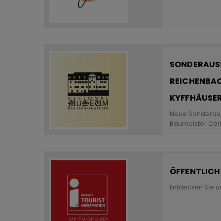
SONDERAUSS
REICHENBAC
KYFFHÄUSER-
Neue Sonderaus
Baumeister Car
ÖFFENTLIC
Entdecken Sie u