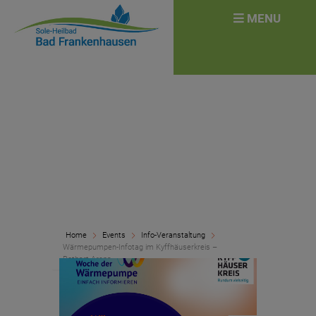
überspringen
Search
MENU
for:
Home
Events
Info-Veranstaltung
Wärmepumpen-Infotag im Kyffhäuserkreis –
Rotbart Arena