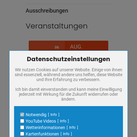
Ausschreibungen
Veranstaltungen
AUG.
06
Datenschutzeinstellungen
Zum Betrieb der Seite notwendige Cookies / Drittanbieter:
SONDERAUSSTELLUNG: JUSTUS
FRIEDRICH WILHELM ZACHARIÄ
Wir nutzen Cookies auf unserer Website. Einige von ihnen
Name
PHP Session Cookie
sind essenziell, während andere uns helfen, diese Website
Donnerstag,
Regionalmuseum
Anbieter
Eigentümer dieser Website
und Ihre Erfahrung zu verbessern.
Zweck
Absicherung Kontaktformular / SPAM
FÜHRUNG
Schutz
Ich bin damit einverstanden und kann meine Einwilligung
KULTUR
jederzeit mit Wirkung für die Zukunft widerrufen oder
Cookie Name
PHPSESSID, fe_typo_user
ändern.
MUSEUM
Cookie Laufzeit
undefined
SONDERAUSSTELLUNG
Notwendig
Info
Name
Cookiespeicherung Entscheidungscookie
VORTRAG
YouTube Videos
Info
Anbieter
Eigentümer dieser Website
Wetterinformationen
Info
Zweck
Speichert die Einstellungen der Besucher
Kartenfunktionen
Info
bezüglich der Speicherung von Cookies.