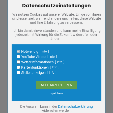
Datenschutzeinstellungen
Zum Betrieb der Seite notwendige Cookies / Drittanbieter:
Wir nutzen Cookies auf unserer Website. Einige von ihnen
Name
PHP Session Cookie
sind essenziell, während andere uns helfen, diese Website
Anbieter
Eigentümer dieser Website
und Ihre Erfahrung zu verbessern.
Ansprechpartner
Zweck
Absicherung Kontaktformular / SPAM
Schutz
Ich bin damit einverstanden und kann meine Einwilligung
Notdienste, Feuerwehr, Polizei
jederzeit mit Wirkung für die Zukunft widerrufen oder
Cookie Name
PHPSESSID, fe_typo_user
ändern.
Cookie Laufzeit
undefined
Familienberatung & Seelsorge
Notwendig
Info
Name
Cookiespeicherung Entscheidungscookie
Frauen in Not
YouTube Videos
Info
Anbieter
Eigentümer dieser Website
Wetterinformationen
Info
Zweck
Speichert die Einstellungen der Besucher
Fundbüro
Kartenfunktionen
Info
bezüglich der Speicherung von Cookies.
Stellenanzeigen
Info
Cookie Name
dywc
Ausschreibungen
Cookie Laufzeit
1 Jahr
ALLE AKZEPTIEREN
Veranstaltungen
speichern
Name
YouTube Videos / Dies ist ein Video Dienst
von Google
Die Auswahl kann in der
Datenschutzerklärung
AUG.
09
widerrufen werden.
Anbieter
Google Ireland Ltd.