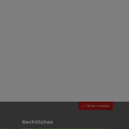
er-
r-
en
Rechtliches