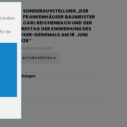
08
SONDERAUSSTELLUNG „DER
FRANKENHÄUSER BAUMEISTER
AUG.
nd andere
CARL REICHENBACH UND DER
130. JAHRESTAG DER EINWEIHUNG DES
für die
KYFFHÄUSER-DENKMALS AM 18. JUNI
1896 / 2026“
Samstag,
Regionalmuseum
VERANSTALTUNGSDETAILS
ookies.
lle Veranstaltungen