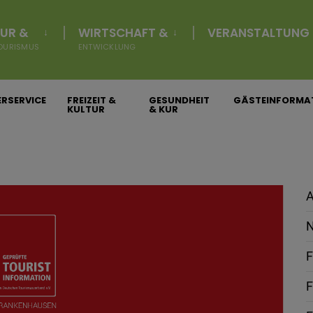
UR &
WIRTSCHAFT &
VERANSTALTUNG
OURISMUS
ENTWICKLUNG
RSERVICE
FREIZEIT &
GESUNDHEIT
GÄSTEINFORMA
KULTUR
& KUR
A
N
F
F