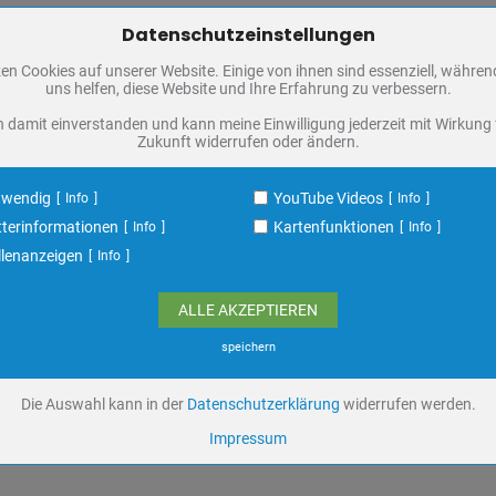
Datenschutzeinstellungen
Zum Betrieb der Seite notwendige Cookies / Drittanbieter:
en Cookies auf unserer Website. Einige von ihnen sind essenziell, währe
PHP Session Cookie
uns helfen, diese Website und Ihre Erfahrung zu verbessern.
Eigentümer dieser Website
n damit einverstanden und kann meine Einwilligung jederzeit mit Wirkung 
Absicherung Kontaktformular / SPAM Schutz
Zukunft widerrufen oder ändern.
Name
PHPSESSID, fe_typo_user
ufzeit
undefined
twendig
YouTube Videos
Info
Info
terinformationen
Kartenfunktionen
Info
Info
Cookiespeicherung Entscheidungscookie
llenanzeigen
Info
Eigentümer dieser Website
Speichert die Einstellungen der Besucher bezüglich der Speicherung von C
A
ALLE AKZEPTIEREN
Name
dywc
ufzeit
1 Jahr
speichern
NGEN
Die Auswahl kann in der
Datenschutzerklärung
widerrufen werden.
YouTube Videos / Dies ist ein Video Dienst von Google
Impressum
Google Ireland Ltd.