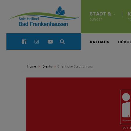
for:
Navigation
überspringen
STADT &
K
BÜRGER
T
Quick Links:
RATHAUS
BÜRGE
Home
Events
Öffentliche Stadtführung