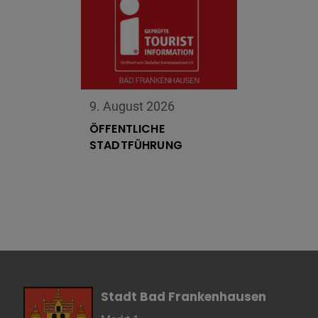
Cookie 
Cookie La
9. August 2026
Name
ÖFFENTLICHE
Anbieter
STADTFÜHRUNG
Zweck
Cookie 
Cookie La
Name
Anbieter
Zweck
Cookie 
Stadt Bad Frankenhausen
Cookie La