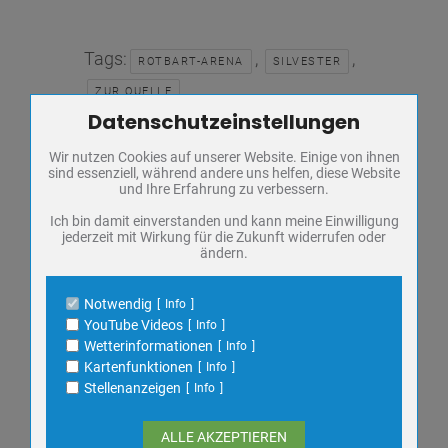
Tags:
,
,
ROTBART-ARENA
SILVESTER
ZUR QUELLE
Datenschutzeinstellungen
Zum Betrieb der Seite notwendige Cookies / Drittanbieter:
Ansprechpartner
Wir nutzen Cookies auf unserer Website. Einige von ihnen
Name
PHP Session Cookie
Notdienste, Feuerwehr, Polizei
sind essenziell, während andere uns helfen, diese Website
Anbieter
Eigentümer dieser Website
und Ihre Erfahrung zu verbessern.
Zweck
Absicherung Kontaktformular / SPAM
Familienberatung & Seelsorge
Schutz
Ich bin damit einverstanden und kann meine Einwilligung
jederzeit mit Wirkung für die Zukunft widerrufen oder
Cookie Name
PHPSESSID, fe_typo_user
ändern.
Frauen in Not
Cookie Laufzeit
undefined
Fundbüro
Notwendig
Info
Name
Cookiespeicherung Entscheidungscookie
YouTube Videos
Info
Ausschreibungen
Anbieter
Eigentümer dieser Website
Wetterinformationen
Info
Zweck
Speichert die Einstellungen der Besucher
Kartenfunktionen
Info
bezüglich der Speicherung von Cookies.
Veranstaltungen
Stellenanzeigen
Info
Cookie Name
dywc
Cookie Laufzeit
1 Jahr
ALLE AKZEPTIEREN