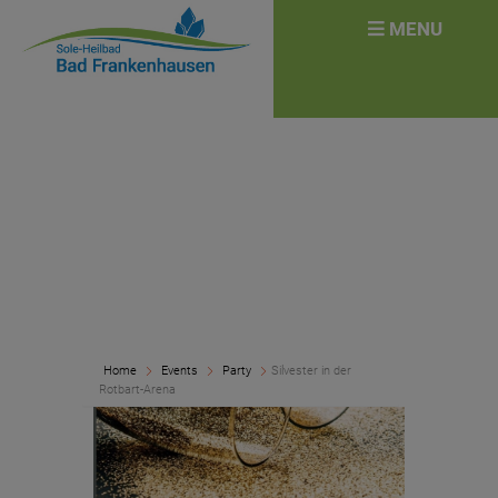
überspringen
Search
MENU
for:
Home
Events
Party
Silvester in der
Rotbart-Arena