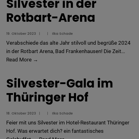
Silvester in der
Rotbart-Arena
19. Oktober 2023
|
|
Ilka Schade
Verabschiede das alte Jahr stilvoll und begrüße 2024
in der Rotbart Arena, Bad Frankenhausen! Die Zeit
...
Silvester
Read More
→
in
der
Silvester-Gala im
Rotbart-
Thüringer Hof
Arena
18. Oktober 2023
|
|
Ilka Schade
Feier mit uns Silvester im Hotel-Restaurant Thüringer
Hof. Was erwartet dich? ein fantastisches