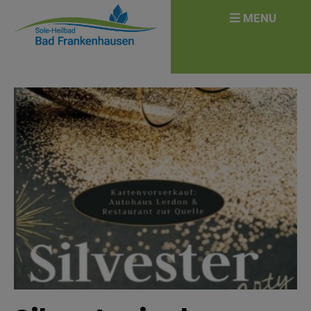
überspringen
Search
MENU
for: