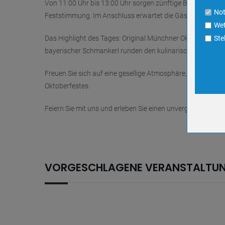
Von 11:00 Uhr bis 13:00 Uhr sorgen zünftige Blasmusik-K
Cookie La
No
Feststimmung. Im Anschluss erwartet die Gäste beste Gaud
Wet
Name
Das Highlight des Tages: Original Münchner Oktoberfest-Bi
Ste
Anbieter
bayerischer Schmankerl runden den kulinarischen Genuss 
Zweck
Cookie 
Freuen Sie sich auf eine gesellige Atmosphäre, gutes Esse
Cookie La
Oktoberfestes.
Feiern Sie mit uns und erleben Sie einen unvergesslichen T
Name
Anbieter
Zweck
Cookie 
VORGESCHLAGENE VERANSTALTU
Cookie La