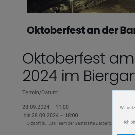
Oktoberfest an der B
Oktoberfest am
2024 im Bierga
Termin/Datum:
28.09.2024 – 11:00
Wir nutz
Name
bis 28.09.2024 – 18:00
Anbieter
Ich bi
O‘ zapft is… Das Team der Gaststätte Barbarossahöhle lädt
Zweck
Cookie 