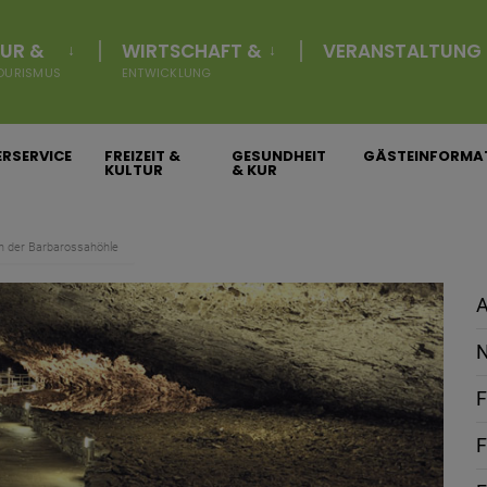
UR &
WIRTSCHAFT &
VERANSTALTUNG
OURISMUS
ENTWICKLUNG
RSERVICE
FREIZEIT &
GESUNDHEIT
GÄSTEINFORMA
KULTUR
& KUR
n der Barbarossahöhle
A
N
F
F