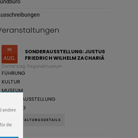
undbüro
usschreibungen
Veranstaltungen
06
SONDERAUSSTELLUNG: JUSTUS
FRIEDRICH WILHELM ZACHARIÄ
AUG.
Donnerstag,
Regionalmuseum
FÜHRUNG
KULTUR
MUSEUM
SONDERAUSSTELLUNG
VORTRAG
nd andere
VERANSTALTUNGSDETAILS
für die