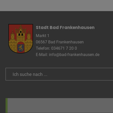
Name
Anbieter
Zweck
Cookie 
Cookie La
Stadt Bad Frankenhausen
Markt 1
06567 Bad Frankenhausen
Name
Telefon: 034671 7 20 0
Anbieter
E-Mail:
info@bad-frankenhausen.de
Zweck
Cookie 
Cookie La
Search
for:
Name
Anbieter
Zweck
Cookie 
Cookie La