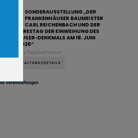
06
SONDERAUSSTELLUNG „DER
FRANKENHÄUSER BAUMEISTER
AUG.
CARL REICHENBACH UND DER
130. JAHRESTAG DER EINWEIHUNG DES
ookies.
KYFFHÄUSER-DENKMALS AM 18. JUNI
1896 / 2026“
Donnerstag,
Regionalmuseum
VERANSTALTUNGSDETAILS
lle Veranstaltungen
er-
r-