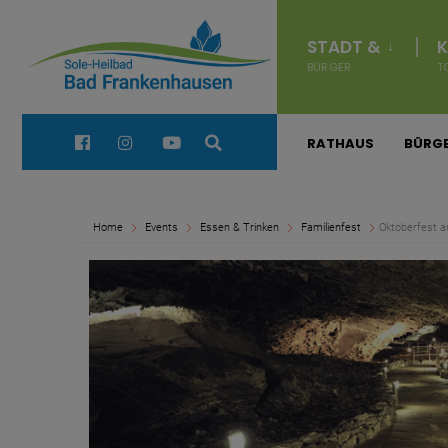
for:
Navigation
überspringen
STADT &
K
BÜRGER
T
Quick Links:
RATHAUS
BÜRGE
Home
Events
Essen & Trinken
Familienfest
Oktoberfest a