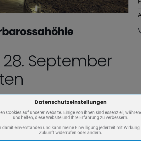
F
A
arbarossahöhle
 28. September
rten
Datenschutzeinstellungen
Zum Betrieb der Seite notwendige Cookies / Drittanbieter:
en Cookies auf unserer Website. Einige von ihnen sind essenziell, währe
PHP Session Cookie
uns helfen, diese Website und Ihre Erfahrung zu verbessern.
Eigentümer dieser Website
n damit einverstanden und kann meine Einwilligung jederzeit mit Wirkung 
 ganz herzlich zum Oktoberfest am 28.09.24 in den Biergarten ein.
Absicherung Kontaktformular / SPAM Schutz
Zukunft widerrufen oder ändern.
Name
PHPSESSID, fe_typo_user