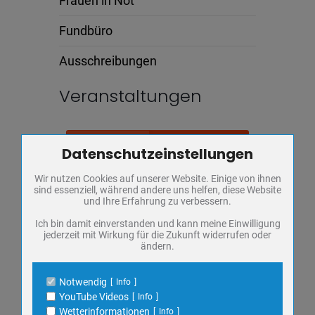
Frauen in Not
Fundbüro
Ausschreibungen
Veranstaltungen
AUG.
08
Datenschutzeinstellungen
Zum Betrieb der Seite notwendige Cookies / Drittanbieter:
SONDERAUSSTELLUNG: JUSTUS
Wir nutzen Cookies auf unserer Website. Einige von ihnen
Name
PHP Session Cookie
sind essenziell, während andere uns helfen, diese Website
FRIEDRICH WILHELM ZACHARIÄ
Anbieter
Eigentümer dieser Website
und Ihre Erfahrung zu verbessern.
Samstag,
Regionalmuseum
Zweck
Absicherung Kontaktformular / SPAM
Schutz
Ich bin damit einverstanden und kann meine Einwilligung
FÜHRUNG
jederzeit mit Wirkung für die Zukunft widerrufen oder
Cookie Name
PHPSESSID, fe_typo_user
ändern.
KULTUR
Cookie Laufzeit
undefined
MUSEUM
Notwendig
Info
Name
Cookiespeicherung Entscheidungscookie
SONDERAUSSTELLUNG
YouTube Videos
Info
Anbieter
Eigentümer dieser Website
VORTRAG
Wetterinformationen
Info