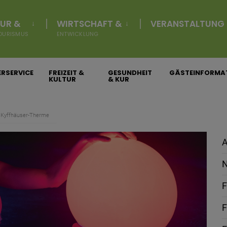
UR &
WIRTSCHAFT &
VERANSTALTUNG
OURISMUS
ENTWICKLUNG
RSERVICE
FREIZEIT &
GESUNDHEIT
GÄSTEINFORMA
KULTUR
& KUR
r Kyffhäuser-Therme
A
N
F
F