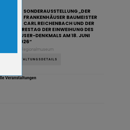
08
SONDERAUSSTELLUNG „DER
FRANKENHÄUSER BAUMEISTER
AUG.
CARL REICHENBACH UND DER
130. JAHRESTAG DER EINWEIHUNG DES
ookies.
KYFFHÄUSER-DENKMALS AM 18. JUNI
1896 / 2026“
Samstag,
Regionalmuseum
VERANSTALTUNGSDETAILS
lle Veranstaltungen
er-
r-