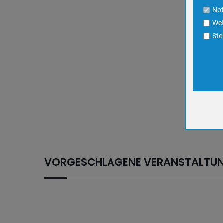
Cookie La
No
Wet
Name
Ste
Anbieter
Zweck
Cookie 
Cookie La
Name
Anbieter
Zweck
Cookie 
VORGESCHLAGENE VERANSTALTU
Cookie La
Name