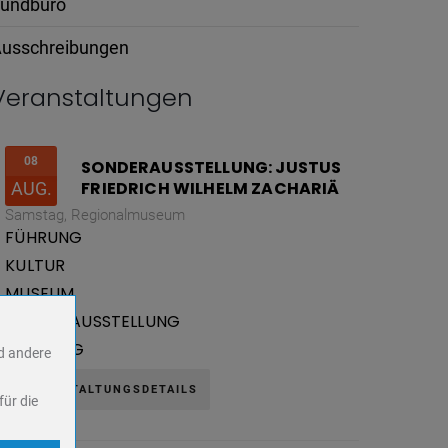
undbüro
usschreibungen
Veranstaltungen
08
SONDERAUSSTELLUNG: JUSTUS
FRIEDRICH WILHELM ZACHARIÄ
AUG.
Samstag,
Regionalmuseum
FÜHRUNG
KULTUR
MUSEUM
SONDERAUSSTELLUNG
VORTRAG
nd andere
VERANSTALTUNGSDETAILS
für die