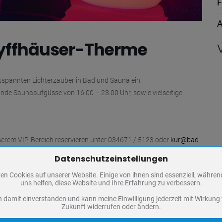
F
A
 Kyffhäuser-Therme
spannten Lichterzauber in Bad und Sauna ein.
nde Saunaaufgüsse von 16.00 – 23.00 Uhr, sowie vielseitige
rem VIP-Bereich reservieren unter 034671 / 5123 oder
kur@bad-
Datenschutzeinstellungen
Zum Betrieb der Seite notwendige Cookies / Drittanbieter:
en Cookies auf unserer Website. Einige von ihnen sind essenziell, währe
PHP Session Cookie
uns helfen, diese Website und Ihre Erfahrung zu verbessern.
Eigentümer dieser Website
n damit einverstanden und kann meine Einwilligung jederzeit mit Wirkung 
Absicherung Kontaktformular / SPAM Schutz
Zukunft widerrufen oder ändern.
Name
PHPSESSID, fe_typo_user