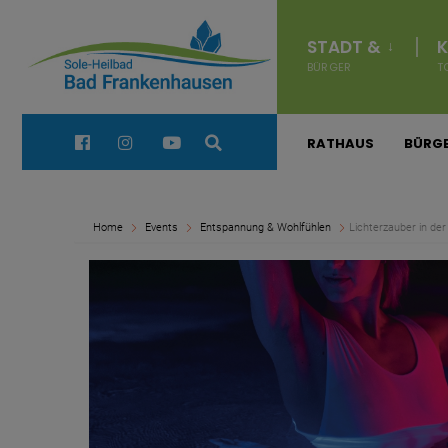
for:
Navigation
überspringen
STADT &
K
BÜRGER
T
Quick Links:
RATHAUS
BÜRGE
Home
Events
Entspannung & Wohlfühlen
Lichterzauber in de