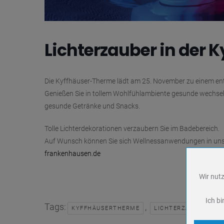
Lichterzauber in der
Die Kyffhäuser-Therme lädt am 25. November zu einem ent
Genießen Sie in tollem Wohlfühlambiente gesunde wechsel
gesunde Getränke und Snacks.
Tolle Lichterdekorationen verzaubern Sie im Badebereich.
Auf Wunsch können Sie sich Wellnessanwendungen in unse
frankenhausen.de
Wir nutz
Name
Anbieter
Ich bi
Zweck
Tags:
,
KYFFHÄUSERTHERME
LICHTERZAUBER
Cookie 