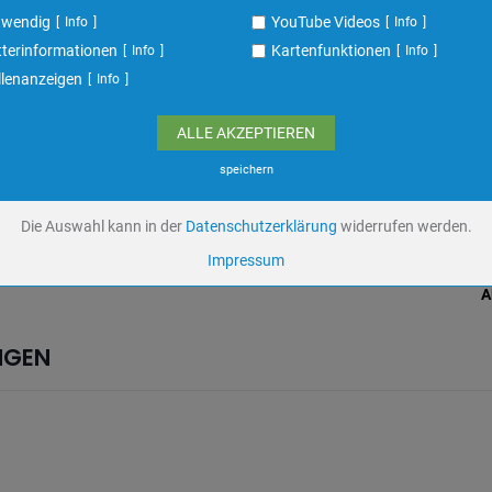
ufzeit
undefined
twendig
YouTube Videos
Info
Info
terinformationen
Kartenfunktionen
Info
Info
Cookiespeicherung Entscheidungscookie
llenanzeigen
Info
Eigentümer dieser Website
Speichert die Einstellungen der Besucher bezüglich der Speicherung von C
ALLE AKZEPTIEREN
Name
dywc
ufzeit
1 Jahr
speichern
Die Auswahl kann in der
Datenschutzerklärung
widerrufen werden.
YouTube Videos / Dies ist ein Video Dienst von Google
Impressum
Google Ireland Ltd.
A
Name
yt-remote-device-
id,ytidb::LAST_RESULT_ENTRY_KEY,ytidb::LAST_RESULT_ENTRY_KEY,yt-play
NGEN
headers-readable,yt-remote-connected-devices,yt.innertube::nextId,yt-playe
bandwidth
ufzeit
Unbekannt
Keine