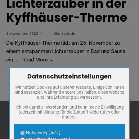
Lichterzauber in der
Kyffhäuser-Therme
2. November 2023
|
|
Ilka Schade
Die Kyffhäuser-Therme lädt am 25. November zu
einem entspannten Lichterzauber in Bad und Sauna
Lichterzauber
ein.
...
Read More
→
in
Datenschutzeinstellungen
Zum Betrieb der Seite notwendige Cookies / Drittanbieter:
der
Kyffhäuser-
Wir nutzen Cookies auf unserer Website. Einige von ihnen
Name
PHP Session Cookie
sind essenziell, während andere uns helfen, diese Website
Therme
Anbieter
Eigentümer dieser Website
und Ihre Erfahrung zu verbessern.
Zweck
Absicherung Kontaktformular / SPAM
Schutz
Ich bin damit einverstanden und kann meine Einwilligung
jederzeit mit Wirkung für die Zukunft widerrufen oder
Cookie Name
PHPSESSID, fe_typo_user
ändern.
Cookie Laufzeit
undefined
Stadt Bad
Frankenhausen
Notwendig
Info
Name
Cookiespeicherung Entscheidungscookie