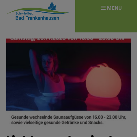
überspringen
Search
MENU
for: