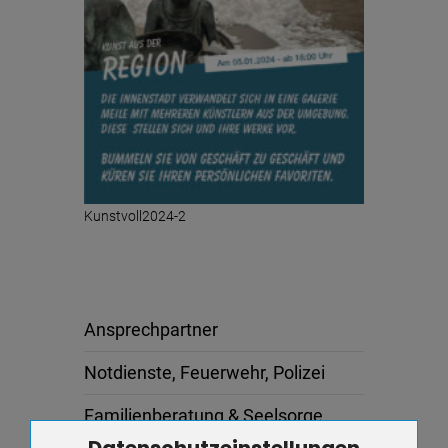
Kunstvoll2024-2
Ansprechpartner
Notdienste, Feuerwehr, Polizei
Familienberatung & Seelsorge
Datenschutzeinstellungen
Zum Betrieb der Seite notwendige Cookies / Drittanbieter: