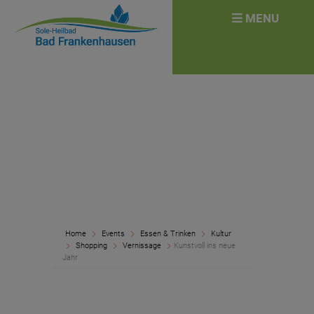
überspringen
Search
MENU
for:
Home
Events
Essen & Trinken
Kultur
Shopping
Vernissage
Kunstvoll ins neue
Jahr