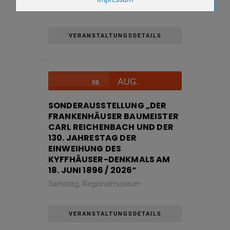
VORTRAG
Cookie Name
yt-remote-device-
id,ytidb::LAST_RESULT_ENTRY_KEY,ytidb::LAST_RESUL
player-headers-readable,yt-remote-connected-
devices,yt.innertube::nextId,yt-player-bandwidth
VERANSTALTUNGSDETAILS
Cookie Laufzeit
Unbekannt
AUG.
Name
Keine
08
Anbieter
wetter2.com
SONDERAUSSTELLUNG „DER
Zweck
FRANKENHÄUSER BAUMEISTER
Cookie Name
CARL REICHENBACH UND DER
Cookie Laufzeit
130. JAHRESTAG DER
EINWEIHUNG DES
KYFFHÄUSER-DENKMALS AM
18. JUNI 1896 / 2026“
Name
Cookies die eventuell bei der Verwendung
von Google Maps gesetzt werden
Samstag,
Regionalmuseum
Anbieter
Zweck
Marketing/Tracking
VERANSTALTUNGSDETAILS
Cookie Name
Cookie Laufzeit