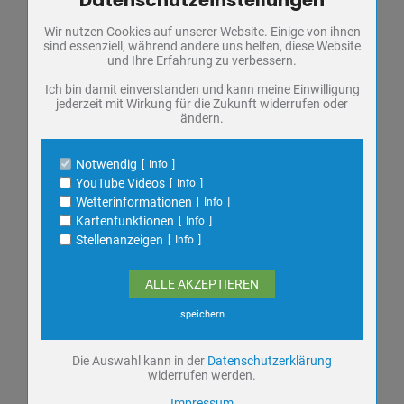
Frauen in Not
Wir nutzen Cookies auf unserer Website. Einige von ihnen
Name
PHP Session Cookie
sind essenziell, während andere uns helfen, diese Website
Fundbüro
Anbieter
Eigentümer dieser Website
und Ihre Erfahrung zu verbessern.
Zweck
Absicherung Kontaktformular / SPAM
Ausschreibungen
Schutz
Ich bin damit einverstanden und kann meine Einwilligung
jederzeit mit Wirkung für die Zukunft widerrufen oder
Cookie Name
PHPSESSID, fe_typo_user
ändern.
Veranstaltungen
Cookie Laufzeit
undefined
Notwendig
Info
Name
Cookiespeicherung Entscheidungscookie
YouTube Videos
Info
AUG.
Anbieter
Eigentümer dieser Website
08
Wetterinformationen
Info
Zweck
Speichert die Einstellungen der Besucher
Kartenfunktionen
Info
bezüglich der Speicherung von Cookies.
SONDERAUSSTELLUNG: JUSTUS
Stellenanzeigen
Info
Cookie Name
dywc
FRIEDRICH WILHELM ZACHARIÄ
Cookie Laufzeit
1 Jahr
Samstag,
Regionalmuseum
ALLE AKZEPTIEREN
FÜHRUNG
speichern
KULTUR
Name
YouTube Videos / Dies ist ein Video Dienst
von Google
MUSEUM
Die Auswahl kann in der
Datenschutzerklärung
widerrufen werden.
Anbieter
Google Ireland Ltd.
SONDERAUSSTELLUNG
Zweck
Impressum