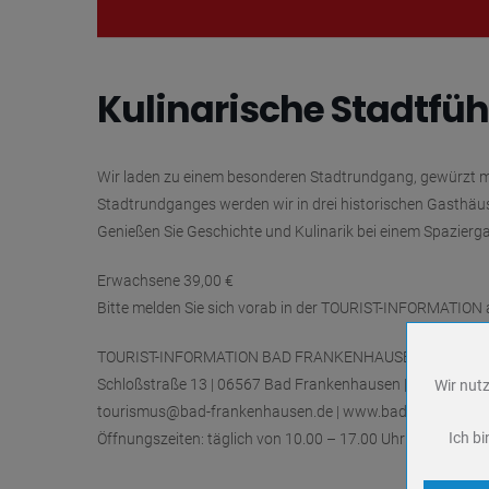
Kulinarische Stadtfü
Wir laden zu einem besonderen Stadtrundgang, gewürzt m
Stadtrundganges werden wir in drei historischen Gasthäus
Genießen Sie Geschichte und Kulinarik bei einem Spazier
Erwachsene 39,00 €
Bitte melden Sie sich vorab in der TOURIST-INFORMATION 
TOURIST-INFORMATION BAD FRANKENHAUSEN
Schloßstraße 13 | 06567 Bad Frankenhausen | 034671 71
Wir nutz
Name
tourismus@bad-frankenhausen.de | www.bad-frankenhau
Anbieter
Ich bi
Öffnungszeiten: täglich von 10.00 – 17.00 Uhr
Zweck
Cookie 