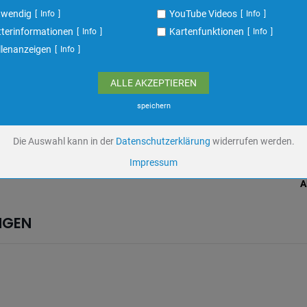
ufzeit
undefined
twendig
YouTube Videos
Info
Info
terinformationen
Kartenfunktionen
Info
Info
Cookiespeicherung Entscheidungscookie
llenanzeigen
Info
Eigentümer dieser Website
Speichert die Einstellungen der Besucher bezüglich der Speicherung von C
ALLE AKZEPTIEREN
Name
dywc
ufzeit
1 Jahr
speichern
Die Auswahl kann in der
Datenschutzerklärung
widerrufen werden.
YouTube Videos / Dies ist ein Video Dienst von Google
Impressum
Google Ireland Ltd.
A
Name
yt-remote-device-
id,ytidb::LAST_RESULT_ENTRY_KEY,ytidb::LAST_RESULT_ENTRY_KEY,yt-play
NGEN
headers-readable,yt-remote-connected-devices,yt.innertube::nextId,yt-playe
bandwidth
ufzeit
Unbekannt
Keine