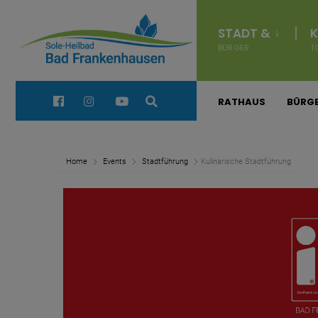
for:
Navigation
überspringen
STADT &
K
BÜRGER
T
Quick Links:
RATHAUS
BÜRGE
Home
Events
Stadtführung
Kulinarische Stadtführung