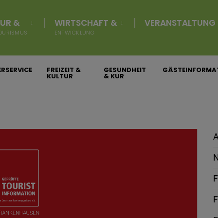
UR &
WIRTSCHAFT &
VERANSTALTUNG
OURISMUS
ENTWICKLUNG
RSERVICE
FREIZEIT &
GESUNDHEIT
GÄSTEINFORMA
KULTUR
& KUR
A
N
F
F