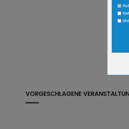
Cookie La
No
Wet
Name
Ste
Anbieter
Zweck
Cookie 
Cookie La
Name
Anbieter
Zweck
Cookie 
VORGESCHLAGENE VERANSTALTU
Cookie La
Name