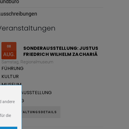
undbüro
usschreibungen
Veranstaltungen
08
SONDERAUSSTELLUNG: JUSTUS
FRIEDRICH WILHELM ZACHARIÄ
AUG.
Samstag,
Regionalmuseum
FÜHRUNG
KULTUR
MUSEUM
SONDERAUSSTELLUNG
VORTRAG
nd andere
VERANSTALTUNGSDETAILS
für die