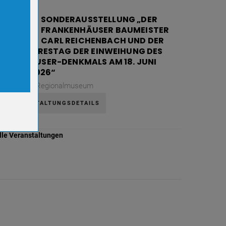
08
SONDERAUSSTELLUNG „DER
FRANKENHÄUSER BAUMEISTER
AUG.
CARL REICHENBACH UND DER
130. JAHRESTAG DER EINWEIHUNG DES
ookies.
KYFFHÄUSER-DENKMALS AM 18. JUNI
1896 / 2026“
Samstag,
Regionalmuseum
VERANSTALTUNGSDETAILS
lle Veranstaltungen
er-
r-