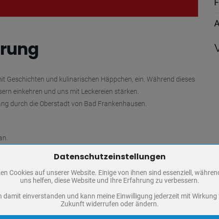
F
A
hrung
it Geschichten und kulinarischen Häppchen, ein. Während dieses
ern einkehren und uns mit Leckereien stärken.
gang durch die Oberstadt von Bad Frankenhausen.
an.
Datenschutzeinstellungen
Zum Betrieb der Seite notwendige Cookies / Drittanbieter:
717
en Cookies auf unserer Website. Einige von ihnen sind essenziell, währe
PHP Session Cookie
uns helfen, diese Website und Ihre Erfahrung zu verbessern.
sen.de
Eigentümer dieser Website
n damit einverstanden und kann meine Einwilligung jederzeit mit Wirkung 
Absicherung Kontaktformular / SPAM Schutz
Zukunft widerrufen oder ändern.
Name
PHPSESSID, fe_typo_user