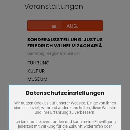
Veranstaltungen
AUG.
08
SONDERAUSSTELLUNG: JUSTUS
FRIEDRICH WILHELM ZACHARIÄ
Samstag,
Regionalmuseum
FÜHRUNG
KULTUR
MUSEUM
SONDERAUSSTELLUNG
Datenschutzeinstellungen
Zum Betrieb der Seite notwendige Cookies / Drittanbieter:
VORTRAG
Wir nutzen Cookies auf unserer Website. Einige von ihnen
Name
PHP Session Cookie
sind essenziell, während andere uns helfen, diese Website
Anbieter
Eigentümer dieser Website
und Ihre Erfahrung zu verbessern.
VERANSTALTUNGSDETAILS
Zweck
Absicherung Kontaktformular / SPAM
Schutz
Ich bin damit einverstanden und kann meine Einwilligung
jederzeit mit Wirkung für die Zukunft widerrufen oder
Cookie Name
PHPSESSID, fe_typo_user