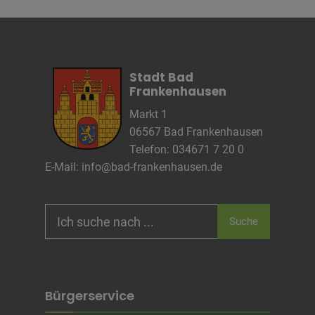
Zweck
Unbekannt
Cookie Name
CRAFT_CSRF_TOKEN, SecondredSession
Cookie Laufzeit
Sitzunsdauer
Stadt Bad
Infos schließen
Frankenhausen
Markt 1
06567 Bad Frankenhausen
Telefon: 034671 7 20 0
E-Mail:
info@bad-frankenhausen.de
Search
Suche
for:
Bürgerservice