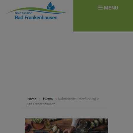
überspringen
Search
MENU
for:
Home
Events
Kulinarische Stadtführung in
Bad Frankenhausen