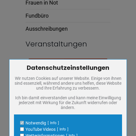
Frauen in Not
Fundbüro
Ausschreibungen
Veranstaltungen
AUG.
Datenschutzeinstellungen
06
Zum Betrieb der Seite notwendige Cookies / Drittanbieter:
SONDERAUSSTELLUNG: JUSTUS
Wir nutzen Cookies auf unserer Website. Einige von ihnen
Name
PHP Session Cookie
sind essenziell, während andere uns helfen, diese Website
FRIEDRICH WILHELM ZACHARIÄ
Anbieter
Eigentümer dieser Website
und Ihre Erfahrung zu verbessern.
Zweck
Absicherung Kontaktformular / SPAM
Donnerstag,
Regionalmuseum
Schutz
Ich bin damit einverstanden und kann meine Einwilligung
FÜHRUNG
jederzeit mit Wirkung für die Zukunft widerrufen oder
Cookie Name
PHPSESSID, fe_typo_user
ändern.
KULTUR
Cookie Laufzeit
undefined
MUSEUM
Notwendig
Info
Name
Cookiespeicherung Entscheidungscookie
SONDERAUSSTELLUNG
YouTube Videos
Info
Anbieter
Eigentümer dieser Website
Wetterinformationen
Info