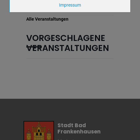
VERANSTALTUNGSDETAILS
Zweck
Impressum
Cookie Name
yt-remote-device-
id,ytidb::LAST_RESULT_ENTRY_KEY,ytidb::LAST_RESUL
Alle Veranstaltungen
player-headers-readable,yt-remote-connected-
devices,yt.innertube::nextId,yt-player-bandwidth
Cookie Laufzeit
Unbekannt
VORGESCHLAGENE
VERANSTALTUNGEN
Name
Keine
Anbieter
wetter2.com
Zweck
Cookie Name
Cookie Laufzeit
Name
Cookies die eventuell bei der Verwendung
von Google Maps gesetzt werden
Anbieter
Stadt Bad
Zweck
Marketing/Tracking
Frankenhausen
Cookie Name