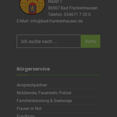
Markt 1
Cookie Laufzeit
06567 Bad Frankenhausen
Telefon: 034671 7 20 0
E-Mail:
info@bad-frankenhausen.de
Name
Cookies die zur Darstellung der
Stellenanzeige verwendet werden
Anbieter
Die Thüringer Agentur Für
Fachkräftegewinnung (ThAFF)
Search
Suche
Zweck
Unbekannt
for:
Cookie Name
CRAFT_CSRF_TOKEN, SecondredSession
Cookie Laufzeit
Sitzunsdauer
Bürgerservice
Infos schließen
Ansprechpartner
Notdienste, Feuerwehr, Polizei
Familienberatung & Seelsorge
Frauen in Not
Fundbüro