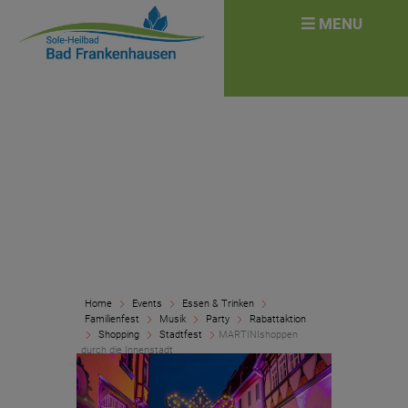
überspringen
Search
MENU
for:
Home
Events
Essen & Trinken
Familienfest
Musik
Party
Rabattaktion
Shopping
Stadtfest
MARTINIshoppen
durch die Innenstadt