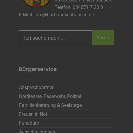
Telefon: 034671 7 20 0
Infos schließen
E-Mail:
info@bad-frankenhausen.de
Search
Suche
for:
Bürgerservice
Ansprechpartner
Notdienste, Feuerwehr, Polizei
Familienberatung & Seelsorge
Frauen in Not
Fundbüro
Ausschreibungen