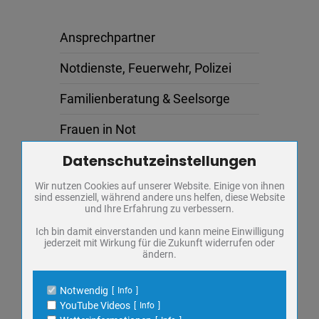
Ansprechpartner
Notdienste, Feuerwehr, Polizei
Familienberatung & Seelsorge
Frauen in Not
Datenschutzeinstellungen
Zum Betrieb der Seite notwendige Cookies / Drittanbieter:
Fundbüro
Wir nutzen Cookies auf unserer Website. Einige von ihnen
Name
PHP Session Cookie
Ausschreibungen
sind essenziell, während andere uns helfen, diese Website
Anbieter
Eigentümer dieser Website
und Ihre Erfahrung zu verbessern.
Zweck
Absicherung Kontaktformular / SPAM
Veranstaltungen
Schutz
Ich bin damit einverstanden und kann meine Einwilligung
jederzeit mit Wirkung für die Zukunft widerrufen oder
Cookie Name
PHPSESSID, fe_typo_user
ändern.
Cookie Laufzeit
undefined
AUG.
09
Notwendig
Info
Name
Cookiespeicherung Entscheidungscookie
YouTube Videos
Info
ÖFFENTLICHE STADTFÜHRUNG
Anbieter
Eigentümer dieser Website