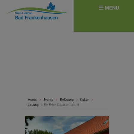
überspringen
Search
MENU
for:
Home
Events
Einladung
Kultur
Lesung
Ein Erich Kästner Abend