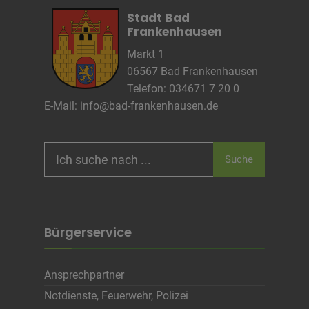
Zweck
Marketing/Tracking
Stadt Bad
Cookie Name
Frankenhausen
Cookie Laufzeit
Markt 1
06567 Bad Frankenhausen
Telefon: 034671 7 20 0
Name
Cookies die zur Darstellung der
Stellenanzeige verwendet werden
E-Mail:
info@bad-frankenhausen.de
Anbieter
Die Thüringer Agentur Für
Fachkräftegewinnung (ThAFF)
Zweck
Unbekannt
Search
Cookie Name
CRAFT_CSRF_TOKEN, SecondredSession
Suche
for:
Cookie Laufzeit
Sitzunsdauer
Infos schließen
Bürgerservice
Ansprechpartner
Notdienste, Feuerwehr, Polizei