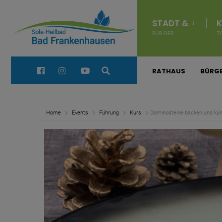
for:
Navigation
überspringen
STADT &
K
BÜRGER
T
Quick Links:
RATHAUS
BÜRGE
Home
Events
Führung
Kurs
Dominosteine backen und küns