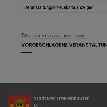
Cookie La
Veranstaltungsort-Website anzeigen
Name
Anbieter
Tags:
,
GOETHE CHOCOLATERIE
KURS
Zweck
Cookie 
VORGESCHLAGENE VERANSTALTU
Cookie La
Name
Anbieter
Zweck
Cookie 
Cookie La
Stadt Bad Frankenhausen
Markt 1