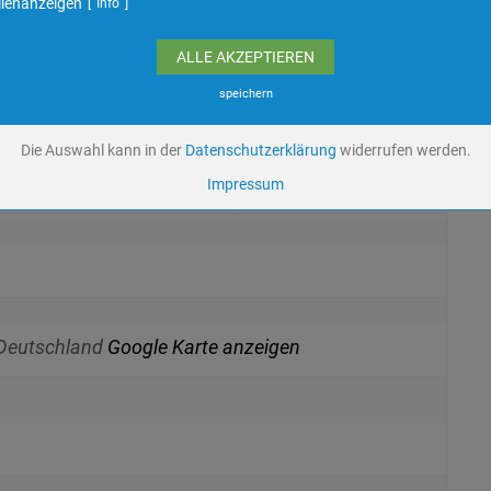
llenanzeigen
Info
Eigentümer dieser Website
Speichert die Einstellungen der Besucher bezüglich der Speicherung von C
ALLE AKZEPTIEREN
Name
dywc
ufzeit
1 Jahr
speichern
Die Auswahl kann in der
Datenschutzerklärung
widerrufen werden.
YouTube Videos / Dies ist ein Video Dienst von Google
Impressum
Google Ireland Ltd.
Name
yt-remote-device-
id,ytidb::LAST_RESULT_ENTRY_KEY,ytidb::LAST_RESULT_ENTRY_KEY,yt-play
headers-readable,yt-remote-connected-devices,yt.innertube::nextId,yt-playe
bandwidth
ufzeit
Unbekannt
Deutschland
Google Karte anzeigen
Keine
wetter2.com
Name