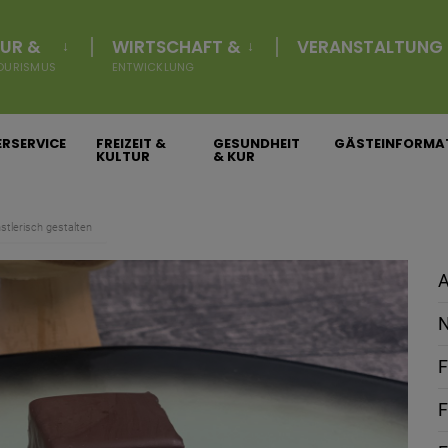
UR &
WIRTSCHAFT &
VERANSTALTUNG
OURISMUS
ENTWICKLUNG
RSERVICE
FREIZEIT &
GESUNDHEIT
GÄSTEINFORMA
KULTUR
& KUR
tlerisch gestalten
A
N
F
F