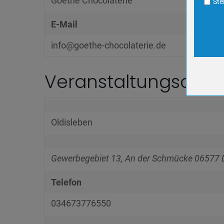
Goethe Chocolaterie
Ste
Anbieter
Zweck
E-Mail
Cookie 
Cookie La
info@goethe-chocolaterie.de
Veranstaltungsort
Name
Anbieter
Zweck
Cookie 
Oldisleben
Cookie La
Gewerbegebiet 13, An der Schmücke
06577
Telefon
Name
Anbieter
034673776550
Zweck
Cookie 