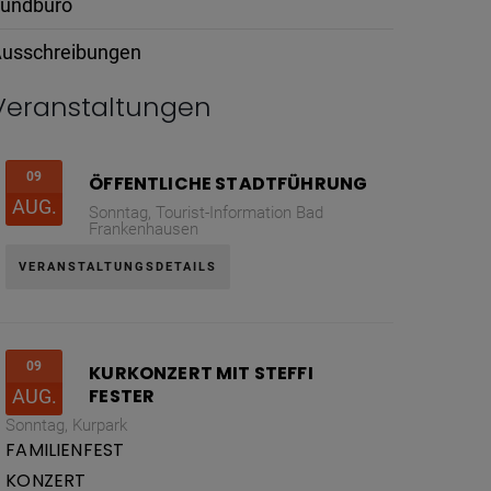
undbüro
usschreibungen
Veranstaltungen
09
ÖFFENTLICHE STADTFÜHRUNG
AUG.
Sonntag,
Tourist-Information Bad
Frankenhausen
VERANSTALTUNGSDETAILS
09
KURKONZERT MIT STEFFI
FESTER
AUG.
Sonntag,
Kurpark
FAMILIENFEST
KONZERT