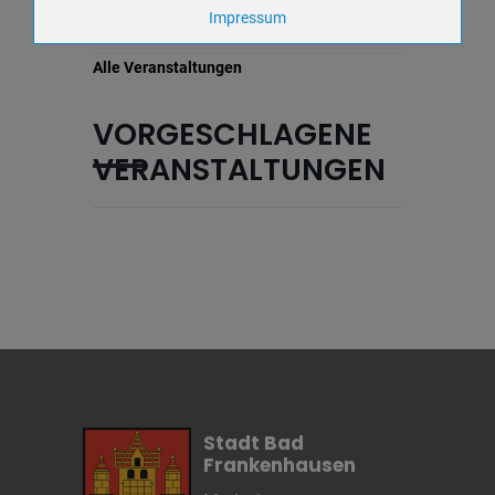
VERANSTALTUNGSDETAILS
Zweck
Impressum
Cookie Name
yt-remote-device-
id,ytidb::LAST_RESULT_ENTRY_KEY,ytidb::LAST_RESUL
Alle Veranstaltungen
player-headers-readable,yt-remote-connected-
devices,yt.innertube::nextId,yt-player-bandwidth
Cookie Laufzeit
Unbekannt
VORGESCHLAGENE
VERANSTALTUNGEN
Name
Keine
Anbieter
wetter2.com
Zweck
Cookie Name
Cookie Laufzeit
Name
Cookies die eventuell bei der Verwendung
von Google Maps gesetzt werden
Anbieter
Stadt Bad
Zweck
Marketing/Tracking
Frankenhausen
Cookie Name