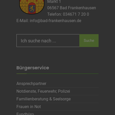
Markt 1
Cookie Laufzeit
06567 Bad Frankenhausen
Telefon: 034671 7 20 0
E-Mail:
info@bad-frankenhausen.de
Name
Cookies die zur Darstellung der
Stellenanzeige verwendet werden
Anbieter
Die Thüringer Agentur Für
Fachkräftegewinnung (ThAFF)
Search
Suche
Zweck
Unbekannt
for:
Cookie Name
CRAFT_CSRF_TOKEN, SecondredSession
Cookie Laufzeit
Sitzunsdauer
Bürgerservice
Infos schließen
Ansprechpartner
Notdienste, Feuerwehr, Polizei
Familienberatung & Seelsorge
Frauen in Not
Fundbüro