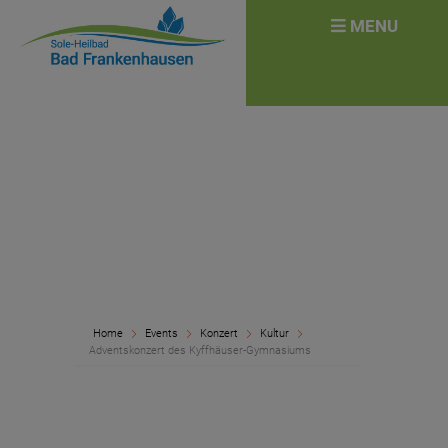
überspringen
Search
MENU
for:
Home
Events
Konzert
Kultur
Adventskonzert des Kyffhäuser-Gymnasiums