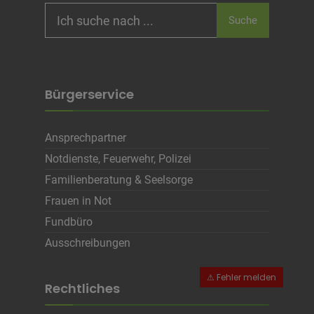
Search
Suche
Name
Cookies die zur Darstellung der
for:
Stellenanzeige verwendet werden
Anbieter
Die Thüringer Agentur Für
Fachkräftegewinnung (ThAFF)
Zweck
Unbekannt
Cookie Name
CRAFT_CSRF_TOKEN, SecondredSession
Bürgerservice
Cookie Laufzeit
Sitzunsdauer
Ansprechpartner
Infos schließen
Notdienste, Feuerwehr, Polizei
Familienberatung & Seelsorge
Frauen in Not
Fundbüro
Ausschreibungen
Rechtliches