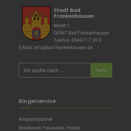
Cookie Name
CRAFT_CSRF_TOKEN, SecondredSession
Stadt Bad
Cookie Laufzeit
Sitzunsdauer
Frankenhausen
Markt 1
Infos schließen
06567 Bad Frankenhausen
Telefon: 034671 7 20 0
E-Mail:
info@bad-frankenhausen.de
Search
Suche
for:
Bürgerservice
Ansprechpartner
Notdienste, Feuerwehr, Polizei