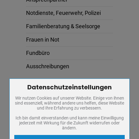
Notdienste, Feuerwehr, Polizei
Familienberatung & Seelsorge
Frauen in Not
Fundbüro
Ausschreibungen
Veranstaltungen
Datenschutzeinstellungen
Zum Betrieb der Seite notwendige Cookies / Drittanbieter:
Wir nutzen Cookies auf unserer Website. Einige von ihnen
Name
PHP Session Cookie
AUG.
sind essenziell, während andere uns helfen, diese Website
06
Anbieter
Eigentümer dieser Website
und Ihre Erfahrung zu verbessern.
Zweck
Absicherung Kontaktformular / SPAM
SONDERAUSSTELLUNG: JUSTUS
Schutz
Ich bin damit einverstanden und kann meine Einwilligung
FRIEDRICH WILHELM ZACHARIÄ
jederzeit mit Wirkung für die Zukunft widerrufen oder
Cookie Name
PHPSESSID, fe_typo_user
ändern.
Donnerstag,
Regionalmuseum
Cookie Laufzeit
undefined