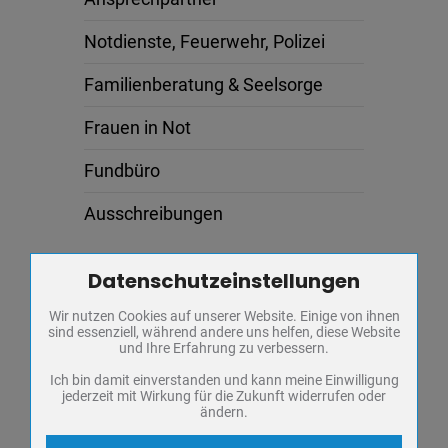
Notdienste, Feuerwehr, Polizei
Familienberatung & Seelsorge
Frauen in Not
Fundbüro
Ausschreibungen
Veranstaltungen
Datenschutzeinstellungen
Zum Betrieb der Seite notwendige Cookies / Drittanbieter:
Wir nutzen Cookies auf unserer Website. Einige von ihnen
Name
PHP Session Cookie
AUG.
sind essenziell, während andere uns helfen, diese Website
08
Anbieter
Eigentümer dieser Website
und Ihre Erfahrung zu verbessern.
Zweck
Absicherung Kontaktformular / SPAM
SONDERAUSSTELLUNG: JUSTUS
Schutz
Ich bin damit einverstanden und kann meine Einwilligung
FRIEDRICH WILHELM ZACHARIÄ
jederzeit mit Wirkung für die Zukunft widerrufen oder
Cookie Name
PHPSESSID, fe_typo_user
ändern.
Samstag,
Regionalmuseum
Cookie Laufzeit
undefined