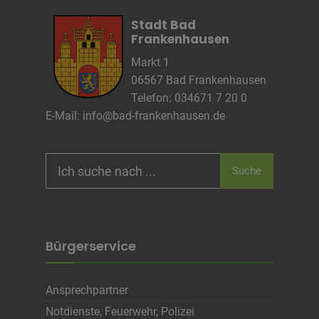
Cookie Name
CRAFT_CSRF_TOKEN, SecondredSession
Stadt Bad
Cookie Laufzeit
Sitzunsdauer
Frankenhausen
Markt 1
Infos schließen
06567 Bad Frankenhausen
Telefon: 034671 7 20 0
E-Mail:
info@bad-frankenhausen.de
Search
Suche
for:
Bürgerservice
Ansprechpartner
Notdienste, Feuerwehr, Polizei