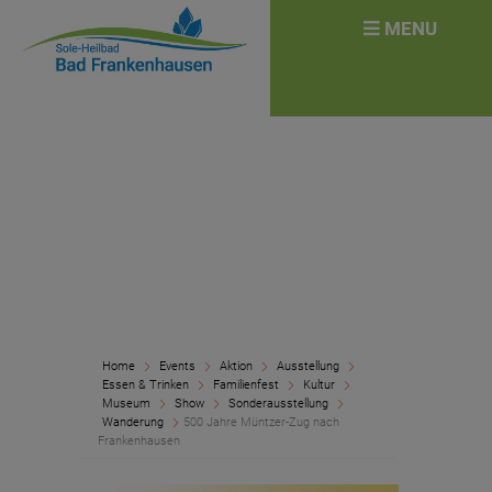
überspringen
Search
MENU
for:
Home
Events
Aktion
Ausstellung
Essen & Trinken
Familienfest
Kultur
Museum
Show
Sonderausstellung
Wanderung
500 Jahre Müntzer-Zug nach
Frankenhausen