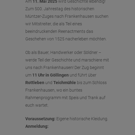
Am
11. Mai 2025
wird Geschichte lebendig!
Zum 500. Jahrestag des historischen
Müntzer-Zuges nach Frankenhausen suchen
wir Mitstreiter, die als Teil eines
beeindruckenden Reenactments das
Geschehen von 1525 nacherleben möchten.
Ob als Bauer, Handwerker oder Söldner –
werde Teil der Geschichte und marschiere mit
uns nach Frankenhausen! Der Zug beginnt
um
11 Uhr in Göllingen
und führt über
Rottleben
und
Teichmühle
bis zum Schloss
Frankenhausen, wo ein buntes
Rahmenprogramm mit Speis und Trank auf
euch wartet.
Voraussetzung:
Eigene historische Kleidung.
Anmeldung: