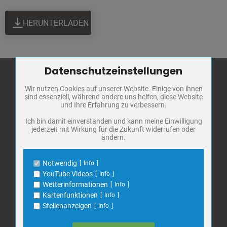
HERUNTERLADEN
Datenschutzeinstellungen
Zum Betrieb der Seite notwendige Cookies / Drittanbieter:
Wir nutzen Cookies auf unserer Website. Einige von ihnen
Name
PHP Session Cookie
sind essenziell, während andere uns helfen, diese Website
Stadt Bad
Anbieter
Eigentümer dieser Website
und Ihre Erfahrung zu verbessern.
Frankenhausen
Zweck
Absicherung Kontaktformular / SPAM
Schutz
Ich bin damit einverstanden und kann meine Einwilligung
Markt 1
jederzeit mit Wirkung für die Zukunft widerrufen oder
Cookie Name
PHPSESSID, fe_typo_user
ändern.
06567 Bad Frankenhausen
Cookie Laufzeit
undefined
Telefon: 034671 7 20 0
Notwendig
Info
E-Mail:
info@bad-frankenhausen.de
Name
Cookiespeicherung Entscheidungscookie
YouTube Videos
Info
Anbieter
Eigentümer dieser Website
Wetterinformationen
Info
Zweck
Speichert die Einstellungen der Besucher
Kartenfunktionen
Info
Search
bezüglich der Speicherung von Cookies.
Suche
Stellenanzeigen
Info
for:
Cookie Name
dywc
Cookie Laufzeit
1 Jahr