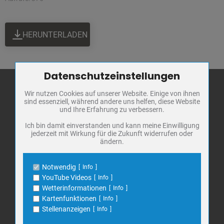
HERUNTERLADEN
Datenschutzeinstellungen
Zum Betrieb der Seite notwendige Cookies / Drittanbieter:
Wir nutzen Cookies auf unserer Website. Einige von ihnen
Name
PHP Session Cookie
sind essenziell, während andere uns helfen, diese Website
Anbieter
Eigentümer dieser Website
und Ihre Erfahrung zu verbessern.
Stadt Bad
Zweck
Absicherung Kontaktformular / SPAM
Frankenhausen
Schutz
Ich bin damit einverstanden und kann meine Einwilligung
jederzeit mit Wirkung für die Zukunft widerrufen oder
Cookie Name
PHPSESSID, fe_typo_user
Markt 1
ändern.
Cookie Laufzeit
undefined
06567 Bad Frankenhausen
Telefon: 034671 7 20 0
Notwendig
Info
Name
Cookiespeicherung Entscheidungscookie
E-Mail:
info@bad-frankenhausen.de
YouTube Videos
Info
Anbieter
Eigentümer dieser Website
Wetterinformationen
Info
Zweck
Speichert die Einstellungen der Besucher
Kartenfunktionen
Info
bezüglich der Speicherung von Cookies.
Search
Stellenanzeigen
Info
Suche
Cookie Name
dywc
for: