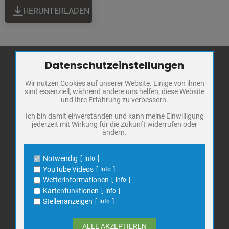
HERUNTERLADEN
Datenschutzeinstellungen
Zum Betrieb der Seite notwendige Cookies / Drittanbieter:
Wir nutzen Cookies auf unserer Website. Einige von ihnen
Name
PHP Session Cookie
Stadt Bad
sind essenziell, während andere uns helfen, diese Website
Anbieter
Eigentümer dieser Website
Frankenhausen
und Ihre Erfahrung zu verbessern.
Zweck
Absicherung Kontaktformular / SPAM
Schutz
Markt 1
Ich bin damit einverstanden und kann meine Einwilligung
jederzeit mit Wirkung für die Zukunft widerrufen oder
Cookie Name
PHPSESSID, fe_typo_user
06567 Bad Frankenhausen
ändern.
Cookie Laufzeit
undefined
Telefon: 034671 7 20 0
E-Mail:
info@bad-frankenhausen.de
Notwendig
Info
Name
Cookiespeicherung Entscheidungscookie
YouTube Videos
Info
Anbieter
Eigentümer dieser Website
Wetterinformationen
Info
Search
Zweck
Speichert die Einstellungen der Besucher
Kartenfunktionen
Info
Suche
bezüglich der Speicherung von Cookies.
for:
Stellenanzeigen
Info
Cookie Name
dywc
Cookie Laufzeit
1 Jahr
ALLE AKZEPTIEREN