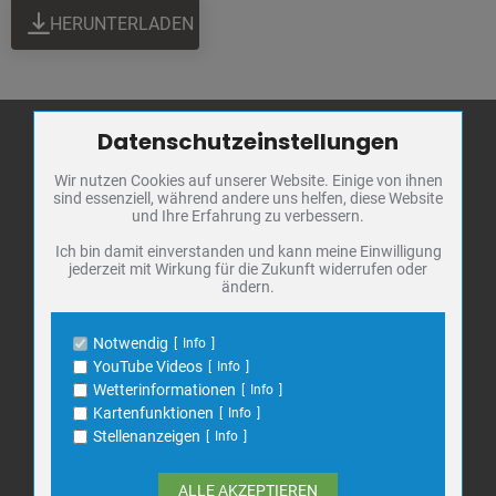
HERUNTERLADEN
Datenschutzeinstellungen
Zum Betrieb der Seite notwendige Cookies / Drittanbieter:
Wir nutzen Cookies auf unserer Website. Einige von ihnen
Name
PHP Session Cookie
Stadt Bad
sind essenziell, während andere uns helfen, diese Website
Anbieter
Eigentümer dieser Website
Frankenhausen
und Ihre Erfahrung zu verbessern.
Zweck
Absicherung Kontaktformular / SPAM
Schutz
Markt 1
Ich bin damit einverstanden und kann meine Einwilligung
jederzeit mit Wirkung für die Zukunft widerrufen oder
Cookie Name
PHPSESSID, fe_typo_user
06567 Bad Frankenhausen
ändern.
Cookie Laufzeit
undefined
Telefon: 034671 7 20 0
E-Mail:
info@bad-frankenhausen.de
Notwendig
Info
Name
Cookiespeicherung Entscheidungscookie
YouTube Videos
Info
Anbieter
Eigentümer dieser Website
Wetterinformationen
Info
Search
Zweck
Speichert die Einstellungen der Besucher
Kartenfunktionen
Info
Suche
bezüglich der Speicherung von Cookies.
for:
Stellenanzeigen
Info
Cookie Name
dywc
Cookie Laufzeit
1 Jahr
ALLE AKZEPTIEREN