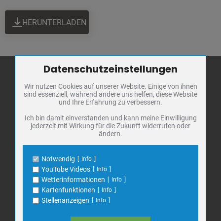
HERUNTERLADEN
Datenschutzeinstellungen
Zum Betrieb der Seite notwendige Cookies / Drittanbieter:
Wir nutzen Cookies auf unserer Website. Einige von ihnen
Name
PHP Session Cookie
sind essenziell, während andere uns helfen, diese Website
Stadt Bad
Anbieter
Eigentümer dieser Website
und Ihre Erfahrung zu verbessern.
Frankenhausen
Zweck
Absicherung Kontaktformular / SPAM
Schutz
Ich bin damit einverstanden und kann meine Einwilligung
Markt 1
jederzeit mit Wirkung für die Zukunft widerrufen oder
Cookie Name
PHPSESSID, fe_typo_user
ändern.
06567 Bad Frankenhausen
Cookie Laufzeit
undefined
Telefon: 034671 7 20 0
Notwendig
Info
E-Mail:
info@bad-frankenhausen.de
Name
Cookiespeicherung Entscheidungscookie
YouTube Videos
Info
Anbieter
Eigentümer dieser Website
Wetterinformationen
Info
Zweck
Speichert die Einstellungen der Besucher
Kartenfunktionen
Info
Search
bezüglich der Speicherung von Cookies.
Suche
Stellenanzeigen
Info
for:
Cookie Name
dywc
Cookie Laufzeit
1 Jahr