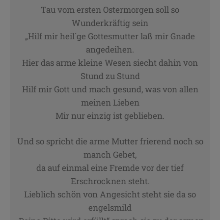
Tau vom ersten Ostermorgen soll so
Name
Keine
Wunderkräftig sein
Anbieter
wetter2.com
Zweck
„Hilf mir heil´ge Gottesmutter laß mir Gnade
Cookie Name
angedeihen.
Cookie Laufzeit
Hier das arme kleine Wesen siecht dahin von
Stund zu Stund
Hilf mir Gott und mach gesund, was von allen
Name
Cookies die eventuell bei der Verwendung
meinen Lieben
von Google Maps gesetzt werden
Mir nur einzig ist geblieben.
Anbieter
Zweck
Marketing/Tracking
Cookie Name
Und so spricht die arme Mutter frierend noch so
Cookie Laufzeit
manch Gebet,
da auf einmal eine Fremde vor der tief
Erschrocknen steht.
Name
Cookies die zur Darstellung der
Lieblich schön von Angesicht steht sie da so
Stellenanzeige verwendet werden
engelsmild
Anbieter
Die Thüringer Agentur Für
Fachkräftegewinnung (ThAFF)