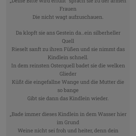
„Deine Bitte wird erfüllt“ sprach sie zu der armen
Zweck
Unbekannt
Frauen
Cookie Name
CRAFT_CSRF_TOKEN, SecondredSession
Die nicht wagt aufzuschauen.
Cookie Laufzeit
Sitzunsdauer
Da klopft sie ans Gestein da…ein silberheller
Infos schließen
Quell
Rieselt sanft zu ihren Füßen und sie nimmt das
Kindlein schnell.
In dem reinsten Osterquell badet sie die welken
Glieder
Küßt die eingefallne Wange und die Mutter die
so bange
Gibt sie dann das Kindlein wieder.
„Bade immer dieses Kindlein in dem Wasser hier
im Grund
Weine nicht sei froh und heiter, denn dein