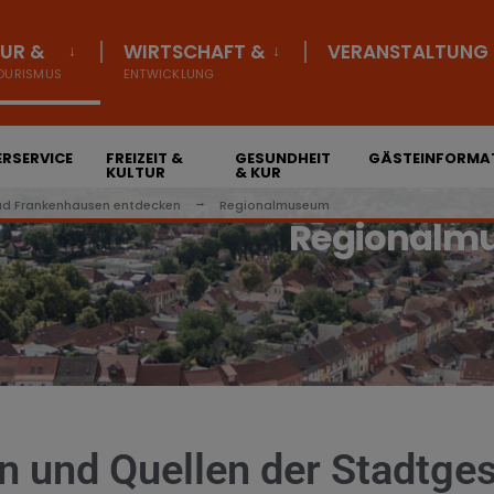
UR &
WIRTSCHAFT &
VERANSTALTUNG
OURISMUS
ENTWICKLUNG
RSERVICE
FREIZEIT &
GESUNDHEIT
GÄSTEINFORMA
KULTUR
& KUR
ad Frankenhausen entdecken
Regionalmuseum
Regionalm
n und Quellen der Stadtge