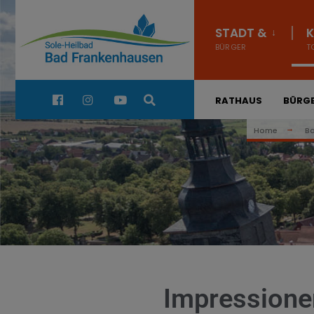
STADT &
K
BÜRGER
T
Quick Links:
RATHAUS
BÜRGE
Home
B
Impressione