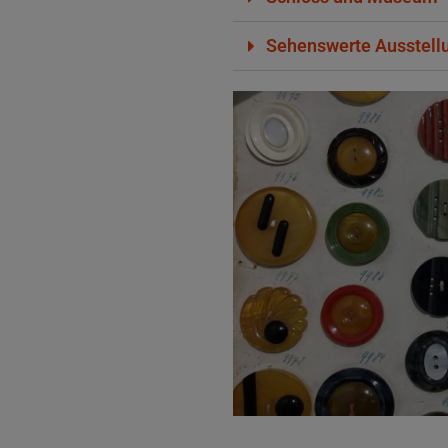
Anbieter
Zweck
Sehenswerte Ausstell
Cookie 
Cookie La
Name
Anbieter
Zweck
Cookie 
Cookie La