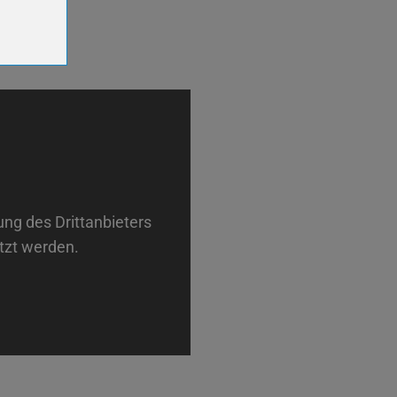
er-
r-
ng des Drittanbieters
tzt werden.
en