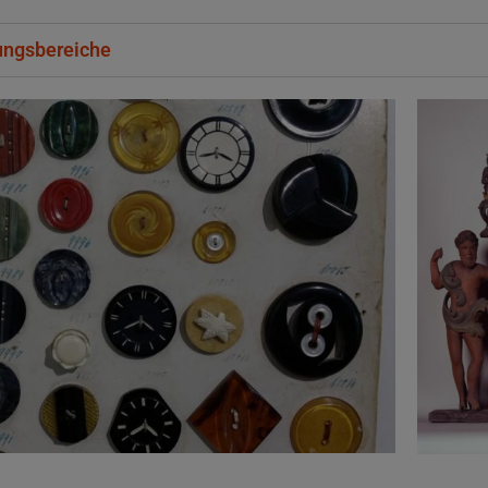
Marketing/Tracking
ungsbereiche
Name
ufzeit
Cookies die zur Darstellung der Stellenanzeige verwendet werden
Die Thüringer Agentur Für Fachkräftegewinnung (ThAFF)
Unbekannt
Name
CRAFT_CSRF_TOKEN, SecondredSession
ufzeit
Sitzunsdauer
Infos schließen