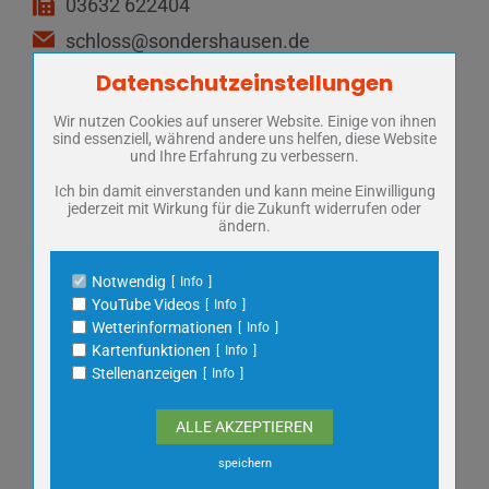
03632 622404
schloss@sondershausen.de
www.thueringerschloesser.de
Datenschutzeinstellungen
Zum Betrieb der Seite notwendige Cookies / Drittanbieter:
Wir nutzen Cookies auf unserer Website. Einige von ihnen
Name
PHP Session Cookie
Öffnungszeiten
sind essenziell, während andere uns helfen, diese Website
Anbieter
Eigentümer dieser Website
und Ihre Erfahrung zu verbessern.
Zweck
Absicherung Kontaktformular / SPAM
ganztägig geöffnet, Einritt frei
Schutz
Ich bin damit einverstanden und kann meine Einwilligung
jederzeit mit Wirkung für die Zukunft widerrufen oder
Cookie Name
PHPSESSID, fe_typo_user
ändern.
Cookie Laufzeit
undefined
Parkmöglichkeiten
Notwendig
Info
Name
Cookiespeicherung Entscheidungscookie
YouTube Videos
Info
2 Parkplätze mit 90 Plätzen,
Anbieter
Eigentümer dieser Website
Wetterinformationen
Info
Parkhaus “Galerie am Schlossberg”,
2
Zweck
Speichert die Einstellungen der Besucher
Kartenfunktionen
Info
bezüglich der Speicherung von Cookies.
Busparkplätze
Stellenanzeigen
Info
Cookie Name
dywc
Cookie Laufzeit
1 Jahr
ALLE AKZEPTIEREN
speichern