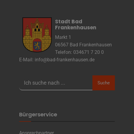
Anbieter
Zweck
Marketing/Tracking
Cookie Name
Stadt Bad
Cookie Laufzeit
Frankenhausen
Markt 1
06567 Bad Frankenhausen
Name
Cookies die zur Darstellung der
Stellenanzeige verwendet werden
Telefon: 034671 7 20 0
Anbieter
Die Thüringer Agentur Für
E-Mail:
info@bad-frankenhausen.de
Fachkräftegewinnung (ThAFF)
Zweck
Unbekannt
Cookie Name
CRAFT_CSRF_TOKEN, SecondredSession
Cookie Laufzeit
Sitzunsdauer
Suche
Infos schließen
Bürgerservice
Ansprechpartner