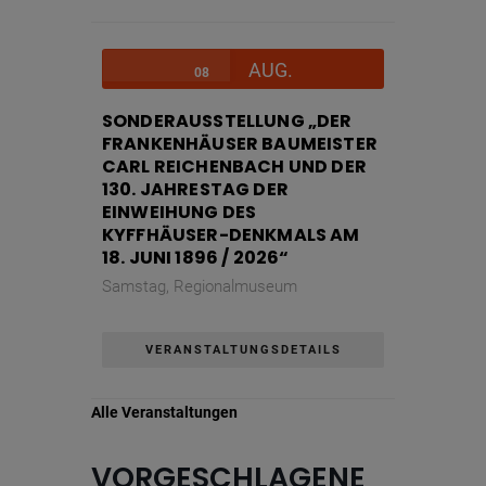
devices,yt.innertube::nextId,yt-player-bandwidth
Cookie Laufzeit
Unbekannt
AUG.
08
SONDERAUSSTELLUNG „DER
Name
Keine
FRANKENHÄUSER BAUMEISTER
Anbieter
wetter2.com
CARL REICHENBACH UND DER
Zweck
130. JAHRESTAG DER
Cookie Name
EINWEIHUNG DES
Cookie Laufzeit
KYFFHÄUSER-DENKMALS AM
18. JUNI 1896 / 2026“
Samstag,
Regionalmuseum
Name
Cookies die eventuell bei der Verwendung
von Google Maps gesetzt werden
VERANSTALTUNGSDETAILS
Anbieter
Zweck
Marketing/Tracking
Cookie Name
Alle Veranstaltungen
Cookie Laufzeit
VORGESCHLAGENE