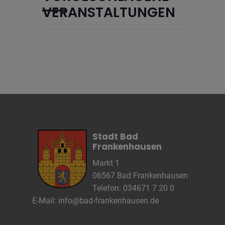
VERANSTALTUNGEN
Name
Cookies die zur Darstellung der
Stellenanzeige verwendet werden
Anbieter
Die Thüringer Agentur Für
Fachkräftegewinnung (ThAFF)
Zweck
Unbekannt
Cookie Name
CRAFT_CSRF_TOKEN, SecondredSession
Cookie Laufzeit
Sitzunsdauer
Infos schließen
Stadt Bad
Frankenhausen
Markt 1
06567 Bad Frankenhausen
Telefon: 034671 7 20 0
E-Mail:
info@bad-frankenhausen.de