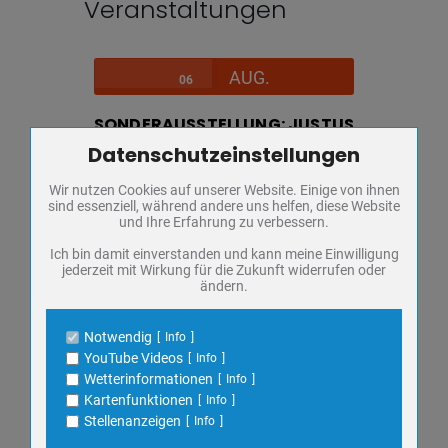
Veranstaltungen
AUG.
06
SONDERAUSSTELLUNG: JUSTUS
FRIEDRICH WILHELM ZACHARIÄ
Datenschutzeinstellungen
Zum Betrieb der Seite notwendige Cookies / Drittanbieter:
Donnerstag,
Regionalmuseum
Wir nutzen Cookies auf unserer Website. Einige von ihnen
Name
PHP Session Cookie
FÜHRUNG
sind essenziell, während andere uns helfen, diese Website
Anbieter
Eigentümer dieser Website
und Ihre Erfahrung zu verbessern.
KULTUR
Zweck
Absicherung Kontaktformular / SPAM
Schutz
Ich bin damit einverstanden und kann meine Einwilligung
MUSEUM
jederzeit mit Wirkung für die Zukunft widerrufen oder
Cookie Name
PHPSESSID, fe_typo_user
SONDERAUSSTELLUNG
ändern.
Cookie Laufzeit
undefined
VORTRAG
Notwendig
Info
Name
Cookiespeicherung Entscheidungscookie
YouTube Videos
Info
Anbieter
Eigentümer dieser Website
Wetterinformationen
Info
VERANSTALTUNGSDETAILS
Zweck
Speichert die Einstellungen der Besucher
Kartenfunktionen
Info
bezüglich der Speicherung von Cookies.
Stellenanzeigen
Info
Cookie Name
dywc