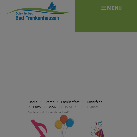
überspringen
Search
MENU
for:
Home
Events
Familienfest
Kinderfest
Party
Show
SOMMERFEST “30 Jahre
Kinder- und Jugendstadtrat”