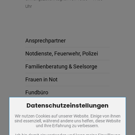
Uhr
Ansprechpartner
Notdienste, Feuerwehr, Polizei
Familienberatung & Seelsorge
Frauen in Not
Fundbüro
Datenschutzeinstellungen
Zum Betrieb der Seite notwendige Cookies / Drittanbieter:
Ausschreibungen
Wir nutzen Cookies auf unserer Website. Einige von ihnen
Name
PHP Session Cookie
Veranstaltungen
sind essenziell, während andere uns helfen, diese Website
Anbieter
Eigentümer dieser Website
und Ihre Erfahrung zu verbessern.
Zweck
Absicherung Kontaktformular / SPAM
Schutz