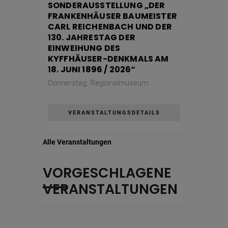
SONDERAUSSTELLUNG „DER
FRANKENHÄUSER BAUMEISTER
CARL REICHENBACH UND DER
Name
Keine
130. JAHRESTAG DER
Anbieter
wetter2.com
EINWEIHUNG DES
Zweck
KYFFHÄUSER-DENKMALS AM
18. JUNI 1896 / 2026“
Cookie Name
Cookie Laufzeit
Donnerstag,
Regionalmuseum
VERANSTALTUNGSDETAILS
Name
Cookies die eventuell bei der Verwendung
von Google Maps gesetzt werden
Anbieter
Alle Veranstaltungen
Zweck
Marketing/Tracking
Cookie Name
VORGESCHLAGENE
Cookie Laufzeit
VERANSTALTUNGEN
Name
Cookies die zur Darstellung der
Stellenanzeige verwendet werden