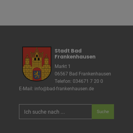
Anbieter
Die Thüringer Agentur Für
Fachkräftegewinnung (ThAFF)
Zweck
Unbekannt
Cookie Name
CRAFT_CSRF_TOKEN, SecondredSession
Cookie Laufzeit
Sitzunsdauer
Infos schließen
Stadt Bad
Frankenhausen
Markt 1
06567 Bad Frankenhausen
Telefon: 034671 7 20 0
E-Mail:
info@bad-frankenhausen.de
Search
Suche
for: