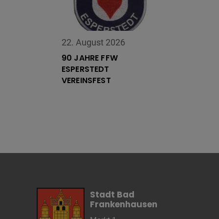
Cookie Name
Cookie Laufzeit
22. August 2026
90 JAHRE FFW
Name
Cookies die eventuell bei der Verwendung
ESPERSTEDT
von Google Maps gesetzt werden
VEREINSFEST
Anbieter
Zweck
Marketing/Tracking
Cookie Name
Cookie Laufzeit
Name
Cookies die zur Darstellung der
Stellenanzeige verwendet werden
Anbieter
Die Thüringer Agentur Für
Fachkräftegewinnung (ThAFF)
Zweck
Unbekannt
Stadt Bad
Cookie Name
CRAFT_CSRF_TOKEN, SecondredSession
Frankenhausen
Cookie Laufzeit
Sitzunsdauer