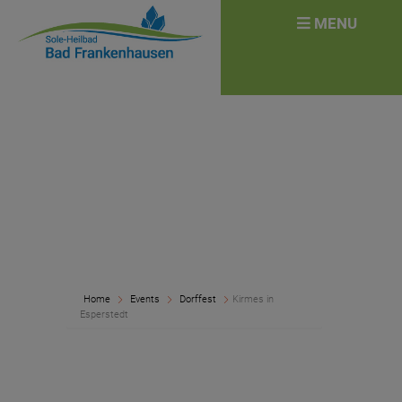
überspringen
Search
MENU
for:
Home
Events
Dorffest
Kirmes in
Esperstedt