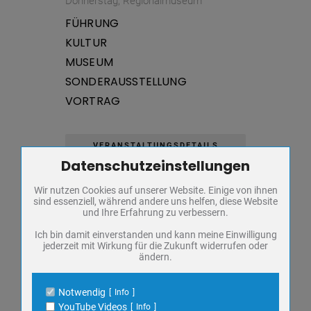
Donnerstag,
Regionalmuseum
FÜHRUNG
KULTUR
MUSEUM
SONDERAUSSTELLUNG
VORTRAG
VERANSTALTUNGSDETAILS
Datenschutzeinstellungen
Zum Betrieb der Seite notwendige Cookies / Drittanbieter:
Wir nutzen Cookies auf unserer Website. Einige von ihnen
Name
PHP Session Cookie
sind essenziell, während andere uns helfen, diese Website
AUG.
Anbieter
Eigentümer dieser Website
06
und Ihre Erfahrung zu verbessern.
Zweck
Absicherung Kontaktformular / SPAM
Schutz
Ich bin damit einverstanden und kann meine Einwilligung
SONDERAUSSTELLUNG „DER
jederzeit mit Wirkung für die Zukunft widerrufen oder
Cookie Name
PHPSESSID, fe_typo_user
FRANKENHÄUSER BAUMEISTER
ändern.
Cookie Laufzeit
undefined
CARL REICHENBACH UND DER
130. JAHRESTAG DER
Notwendig
Info
EINWEIHUNG DES
Name
Cookiespeicherung Entscheidungscookie
YouTube Videos
Info