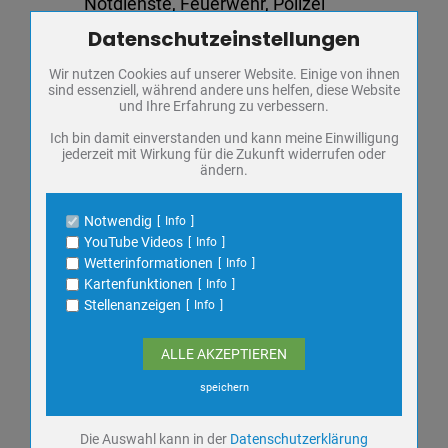
Notdienste, Feuerwehr, Polizei
Datenschutzeinstellungen
Zum Betrieb der Seite notwendige Cookies / Drittanbieter:
Familienberatung & Seelsorge
Wir nutzen Cookies auf unserer Website. Einige von ihnen
Name
PHP Session Cookie
Frauen in Not
sind essenziell, während andere uns helfen, diese Website
Anbieter
Eigentümer dieser Website
und Ihre Erfahrung zu verbessern.
Zweck
Absicherung Kontaktformular / SPAM
Fundbüro
Schutz
Ich bin damit einverstanden und kann meine Einwilligung
jederzeit mit Wirkung für die Zukunft widerrufen oder
Cookie Name
PHPSESSID, fe_typo_user
ändern.
Ausschreibungen
Cookie Laufzeit
undefined
Veranstaltungen
Notwendig
Info
Name
Cookiespeicherung Entscheidungscookie
YouTube Videos
Info
Anbieter
Eigentümer dieser Website
Wetterinformationen
Info
Zweck
Speichert die Einstellungen der Besucher
Kartenfunktionen
Info
AUG.
bezüglich der Speicherung von Cookies.
11
Stellenanzeigen
Info
Cookie Name
dywc
SONDERAUSSTELLUNG: JUSTUS
Cookie Laufzeit
1 Jahr
ALLE AKZEPTIEREN
FRIEDRICH WILHELM ZACHARIÄ
Dienstag,
Regionalmuseum
speichern
FÜHRUNG
Name
YouTube Videos / Dies ist ein Video Dienst
von Google
Die Auswahl kann in der
Datenschutzerklärung