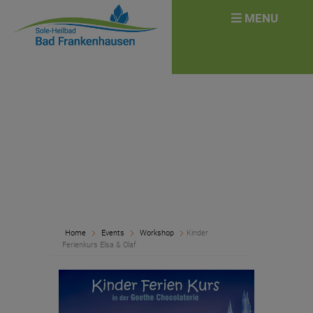
überspringen
Search
MENU
for:
Home
Events
Workshop
Kinder
Ferienkurs Elsa & Olaf