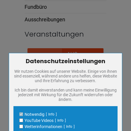
Fundbüro
Ausschreibungen
Veranstaltungen
AUG.
06
Datenschutzeinstellungen
Zum Betrieb der Seite notwendige Cookies / Drittanbieter:
SONDERAUSSTELLUNG: JUSTUS
Wir nutzen Cookies auf unserer Website. Einige von ihnen
Name
PHP Session Cookie
FRIEDRICH WILHELM ZACHARIÄ
sind essenziell, während andere uns helfen, diese Website
Anbieter
Eigentümer dieser Website
und Ihre Erfahrung zu verbessern.
Donnerstag,
Regionalmuseum
Zweck
Absicherung Kontaktformular / SPAM
Schutz
Ich bin damit einverstanden und kann meine Einwilligung
FÜHRUNG
jederzeit mit Wirkung für die Zukunft widerrufen oder
Cookie Name
PHPSESSID, fe_typo_user
KULTUR
ändern.
Cookie Laufzeit
undefined
MUSEUM
Notwendig
Info
SONDERAUSSTELLUNG
Name
Cookiespeicherung Entscheidungscookie
YouTube Videos
Info
VORTRAG
Anbieter
Eigentümer dieser Website
Wetterinformationen
Info