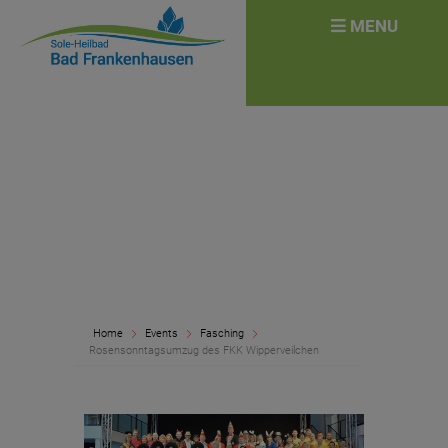
überspringen
Search
MENU
for:
Home
Events
Fasching
Rosensonntagsumzug des FKK Wipperveilchen