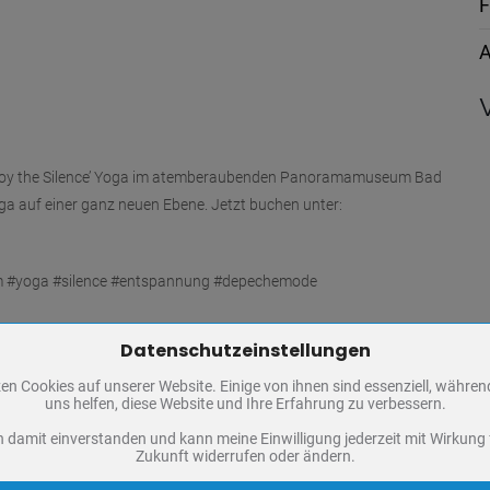
F
A
 ‘Enjoy the Silence’ Yoga im atemberaubenden Panoramamuseum Bad
oga auf einer ganz neuen Ebene. Jetzt buchen unter:
 #yoga #silence #entspannung #depechemode
Datenschutzeinstellungen
Zum Betrieb der Seite notwendige Cookies / Drittanbieter:
en Cookies auf unserer Website. Einige von ihnen sind essenziell, währe
PHP Session Cookie
uns helfen, diese Website und Ihre Erfahrung zu verbessern.
Eigentümer dieser Website
n damit einverstanden und kann meine Einwilligung jederzeit mit Wirkung 
Absicherung Kontaktformular / SPAM Schutz
Zukunft widerrufen oder ändern.
Name
PHPSESSID, fe_typo_user