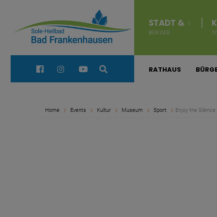
for:
Navigation
überspringen
STADT &
K
BÜRGER
T
Quick Links:
RATHAUS
BÜRGE
Home
Events
Kultur
Museum
Sport
Enjoy the Silence