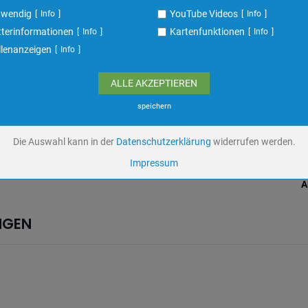
ufzeit
undefined
twendig
YouTube Videos
Info
Info
terinformationen
Kartenfunktionen
Info
Info
Cookiespeicherung Entscheidungscookie
llenanzeigen
Info
Eigentümer dieser Website
Speichert die Einstellungen der Besucher bezüglich der Speicherung von C
ALLE AKZEPTIEREN
Name
dywc
ufzeit
1 Jahr
speichern
Die Auswahl kann in der
Datenschutzerklärung
widerrufen werden.
YouTube Videos / Dies ist ein Video Dienst von Google
Impressum
Google Ireland Ltd.
A
Name
yt-remote-device-
id,ytidb::LAST_RESULT_ENTRY_KEY,ytidb::LAST_RESULT_ENTRY_KEY,yt-play
NGEN
headers-readable,yt-remote-connected-devices,yt.innertube::nextId,yt-playe
bandwidth
ufzeit
Unbekannt
Keine