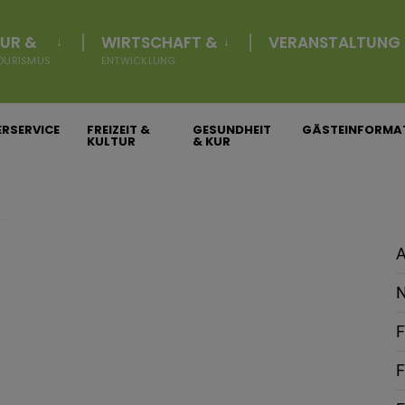
UR &
WIRTSCHAFT &
VERANSTALTUNG
OURISMUS
ENTWICKLUNG
RSERVICE
FREIZEIT &
GESUNDHEIT
GÄSTEINFORMA
KULTUR
& KUR
A
N
F
F