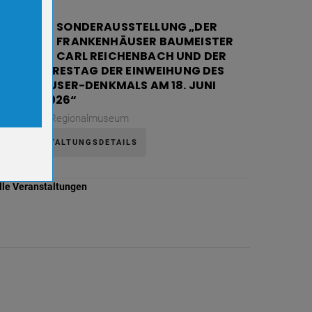
08
SONDERAUSSTELLUNG „DER
FRANKENHÄUSER BAUMEISTER
AUG.
CARL REICHENBACH UND DER
130. JAHRESTAG DER EINWEIHUNG DES
ookies.
KYFFHÄUSER-DENKMALS AM 18. JUNI
1896 / 2026“
Samstag,
Regionalmuseum
VERANSTALTUNGSDETAILS
lle Veranstaltungen
er-
r-