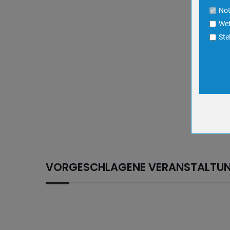
Cookie La
No
Wet
Name
Ste
Anbieter
Zweck
Cookie 
Cookie La
Name
Anbieter
Zweck
Cookie 
VORGESCHLAGENE VERANSTALTU
Cookie La
Name