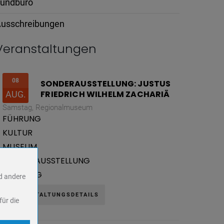
undbüro
usschreibungen
Veranstaltungen
08
SONDERAUSSTELLUNG: JUSTUS
FRIEDRICH WILHELM ZACHARIÄ
AUG.
Samstag,
Regionalmuseum
FÜHRUNG
KULTUR
MUSEUM
SONDERAUSSTELLUNG
VORTRAG
nd andere
VERANSTALTUNGSDETAILS
für die