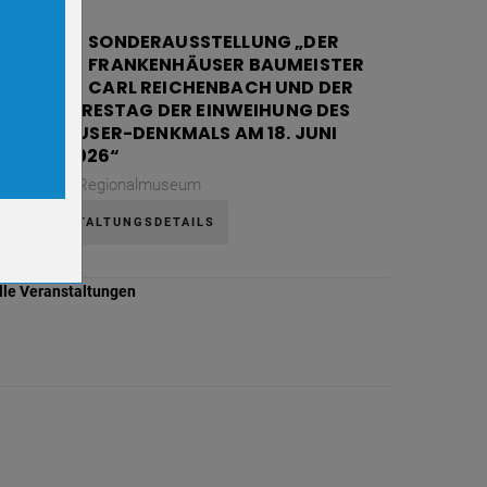
08
SONDERAUSSTELLUNG „DER
FRANKENHÄUSER BAUMEISTER
AUG.
CARL REICHENBACH UND DER
130. JAHRESTAG DER EINWEIHUNG DES
ookies.
KYFFHÄUSER-DENKMALS AM 18. JUNI
1896 / 2026“
Samstag,
Regionalmuseum
VERANSTALTUNGSDETAILS
lle Veranstaltungen
er-
r-