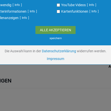
ufzeit
undefined
twendig
YouTube Videos
Info
Info
terinformationen
Kartenfunktionen
Info
Info
Cookiespeicherung Entscheidungscookie
llenanzeigen
Info
Eigentümer dieser Website
Speichert die Einstellungen der Besucher bezüglich der Speicherung von C
ALLE AKZEPTIEREN
Name
dywc
ufzeit
1 Jahr
speichern
Die Auswahl kann in der
Datenschutzerklärung
widerrufen werden.
YouTube Videos / Dies ist ein Video Dienst von Google
Impressum
Google Ireland Ltd.
A
Name
yt-remote-device-
id,ytidb::LAST_RESULT_ENTRY_KEY,ytidb::LAST_RESULT_ENTRY_KEY,yt-play
NGEN
headers-readable,yt-remote-connected-devices,yt.innertube::nextId,yt-playe
bandwidth
ufzeit
Unbekannt
Keine