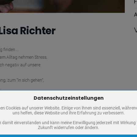
F
A
isa Richter
g finden …
rem Alltag nehmen Stress,
ch negativ auf unsere
g, zum “in sich gehen”,
.
r Stille.
Datenschutzeinstellungen
Zum Betrieb der Seite notwendige Cookies / Drittanbieter:
en Cookies auf unserer Website. Einige von ihnen sind essenziell, währe
PHP Session Cookie
uns helfen, diese Website und Ihre Erfahrung zu verbessern.
Eigentümer dieser Website
5123 oder kur@bad-
n damit einverstanden und kann meine Einwilligung jederzeit mit Wirkung 
Absicherung Kontaktformular / SPAM Schutz
Zukunft widerrufen oder ändern.
Name
PHPSESSID, fe_typo_user