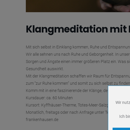
Klangmeditation mit L
Mit sich selbst in Einklang kommen, Ruhe und Entspannun
Wir alle sehnen uns nach Ruhe und Geborgenheit. In unse
Sorgen und Ängste einen immer größeren Platz ein. Was si
Gesundheit auswirkt.
Mit der Klangmeditation schaffen wir Raum für Entspannun
zum “zur Ruhe kommen” und somit zu sich selbst zu finden
Komm mit in eine faszinierende der Klänge, der Worte und de
Kursdauer: ca. 60 Minuten
Wir nutz
Name
Kursort: Kyffhäuser-Therme, Totes-Meer-Salzgrotte
Anbieter
Monatlich, freitags oder nach Anfrage unter Tel. 034671 
Ich bi
Zweck
frankenhausen.de
Cookie 