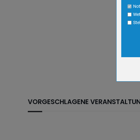
Cookie La
No
Wet
Name
Ste
Anbieter
Zweck
Cookie 
Cookie La
Name
Anbieter
Zweck
Cookie 
VORGESCHLAGENE VERANSTALTU
Cookie La
Name