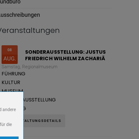
undbüro
usschreibungen
Veranstaltungen
08
SONDERAUSSTELLUNG: JUSTUS
FRIEDRICH WILHELM ZACHARIÄ
AUG.
Samstag,
Regionalmuseum
FÜHRUNG
KULTUR
MUSEUM
SONDERAUSSTELLUNG
VORTRAG
nd andere
VERANSTALTUNGSDETAILS
für die