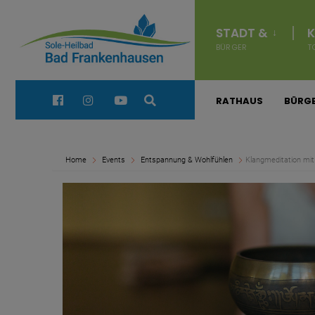
for:
Navigation
überspringen
STADT &
K
BÜRGER
T
Quick Links:
RATHAUS
BÜRGE
Home
Events
Entspannung & Wohlfühlen
Klangmeditation mit