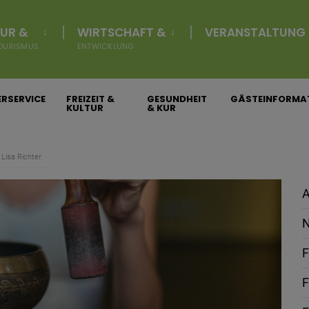
UR &
WIRTSCHAFT &
VERANSTALTUNG
OURISMUS
ENTWICKLUNG
RSERVICE
FREIZEIT &
GESUNDHEIT
GÄSTEINFORMA
KULTUR
& KUR
 Lisa Richter
A
N
F
F