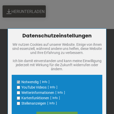
HERUNTERLADEN
Datenschutzeinstellungen
Zum Betrieb der Seite notwendige Cookies / Drittanbieter:
Wir nutzen Cookies auf unserer Website. Einige von ihnen
Name
PHP Session Cookie
sind essenziell, während andere uns helfen, diese Website
Stadt Bad
Anbieter
Eigentümer dieser Website
und Ihre Erfahrung zu verbessern.
Frankenhausen
Zweck
Absicherung Kontaktformular / SPAM
Schutz
Ich bin damit einverstanden und kann meine Einwilligung
Markt 1
jederzeit mit Wirkung für die Zukunft widerrufen oder
Cookie Name
PHPSESSID, fe_typo_user
ändern.
06567 Bad Frankenhausen
Cookie Laufzeit
undefined
Telefon: 034671 7 20 0
Notwendig
Info
E-Mail:
info@bad-frankenhausen.de
Name
Cookiespeicherung Entscheidungscookie
YouTube Videos
Info
Anbieter
Eigentümer dieser Website
Wetterinformationen
Info
Zweck
Speichert die Einstellungen der Besucher
Kartenfunktionen
Info
Search
bezüglich der Speicherung von Cookies.
Suche
Stellenanzeigen
Info
for:
Cookie Name
dywc
Cookie Laufzeit
1 Jahr